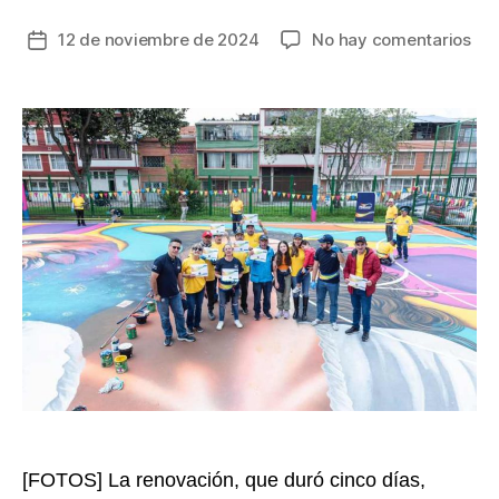
en
12 de noviembre de 2024
No hay comentarios
Fecha
Ren
de
co
la
col
entrada
en
la
ca
pol
de
Vill
Mar
en
la
loc
de
Su
[FOTOS] La renovación, que duró cinco días,