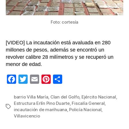
Foto: cortesía
[VIDEO] La incautación está avaluada en 280
millones de pesos, además se encontró un
revolver calibre 28 milímetros y se recuperó un
menor de edad.
F
T
E
Pi
C
a
wi
m
nt
o
c
tt
ail
er
m
barrio Villa María
,
Clan del Golfo
,
Ejército Nacional
,
Estructura Erlín Pino Duarte
,
Fiscalía General
,
e
er
e
p
Etiquetas
incautación de marihuana
,
Policía Nacional
,
b
st
ar
Villavicencio
o
tir