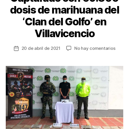
dosis de marihuana del
‘Clan del Golfo’ en
Villavicencio
en
20 de abril de 2021
No hay comentarios
Fecha
Captu
de
con
la
69.80
entrada
dosis
de
marih
del
‘Clan
del
Golfo’
en
Villav