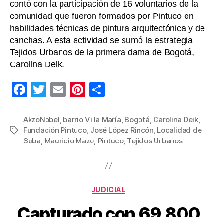
contó con la participación de 16 voluntarios de la
comunidad que fueron formados por Pintuco en
habilidades técnicas de pintura arquitectónica y de
canchas. A esta actividad se sumó la estrategia
Tejidos Urbanos de la primera dama de Bogotá,
Carolina Deik.
F
T
E
Pi
C
a
wi
m
nt
o
c
tt
ail
er
m
AkzoNobel
,
barrio Villa María
,
Bogotá
,
Carolina Deik
,
Fundación Pintuco
,
José López Rincón
,
Localidad de
Etiquetas
e
er
e
p
Suba
,
Mauricio Mazo
,
Pintuco
,
Tejidos Urbanos
b
st
ar
o
tir
o
Categorías
JUDICIAL
k
Capturado con 69.800