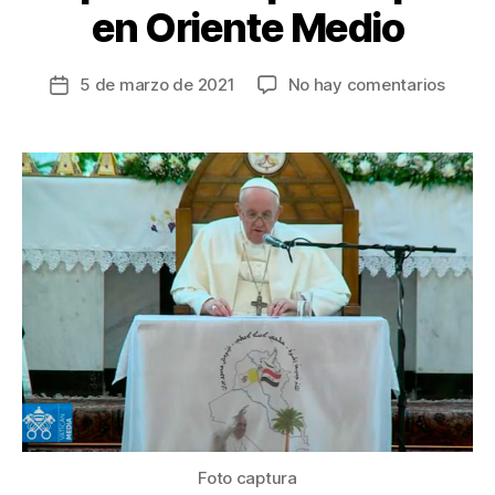
en Oriente Medio
en
5 de marzo de 2021
No hay comentarios
Fecha
Papa
de
Franc
la
y
entrada
líder
iraquí
coinci
cristi
son
impor
para
la
paz
en
Orient
Medio
Foto captura