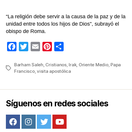
“La religión debe servir a la causa de la paz y de la
unidad entre todos los hijos de Dios”, subrayó el
obispo de Roma.
F
T
E
Pi
C
a
wi
m
nt
o
c
tt
ail
er
m
Barham Saleh
,
Cristianos
,
Irak
,
Oriente Medio
,
Papa
Etiquetas
Francisco
,
visita apostólica
e
er
e
p
b
st
ar
o
tir
o
Síguenos en redes sociales
k