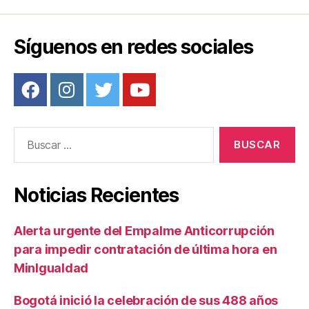
o
tir
o
Síguenos en redes sociales
k
Buscar:
Noticias Recientes
Alerta urgente del Empalme Anticorrupción
para impedir contratación de última hora en
MinIgualdad
Bogotá inició la celebración de sus 488 años