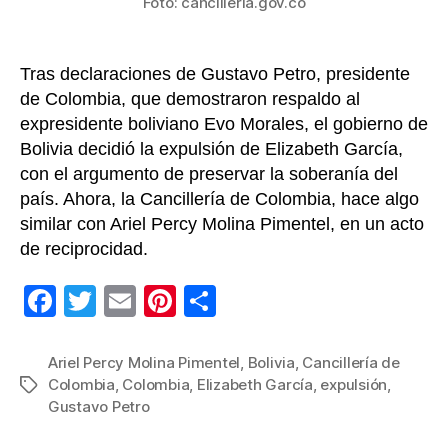
Foto: cancilleria.gov.co
Tras declaraciones de Gustavo Petro, presidente
de Colombia, que demostraron respaldo al
expresidente boliviano Evo Morales, el gobierno de
Bolivia decidió la expulsión de Elizabeth García,
con el argumento de preservar la soberanía del
país. Ahora, la Cancillería de Colombia, hace algo
similar con Ariel Percy Molina Pimentel, en un acto
de reciprocidad.
F
T
E
Pi
C
a
wi
m
nt
o
c
tt
ail
er
m
Ariel Percy Molina Pimentel
,
Bolivia
,
Cancillería de
Colombia
,
Colombia
,
Elizabeth García
,
expulsión
,
Etiquetas
e
er
e
p
Gustavo Petro
b
st
ar