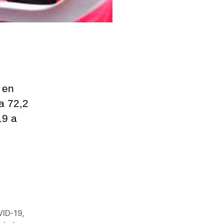
 en
a 72,2
19 a
ID-19
,