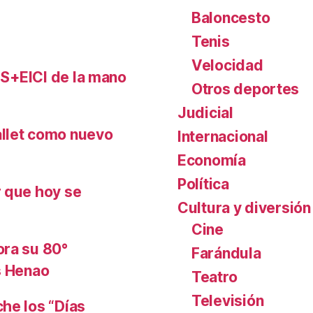
Baloncesto
Tenis
Velocidad
FLS+EICI de la mano
Otros deportes
Judicial
allet como nuevo
Internacional
Economía
Política
r que hoy se
Cultura y diversión
Cine
ora su 80°
Farándula
s Henao
Teatro
Televisión
he los “Días