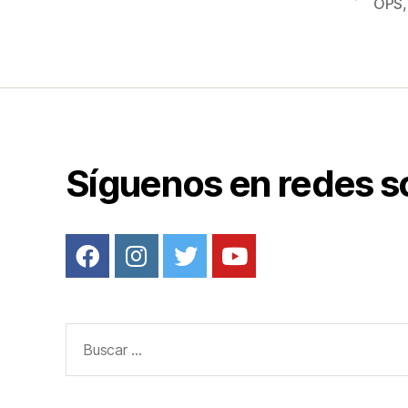
e
OPS
b
o
o
k
Síguenos en redes s
Buscar: