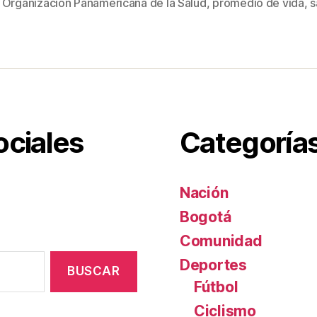
er
e
p
,
Organización Panamericana de la Salud
,
promedio de vida
,
s
st
ar
tir
ociales
Categoría
Nación
Bogotá
Comunidad
Deportes
Fútbol
Ciclismo