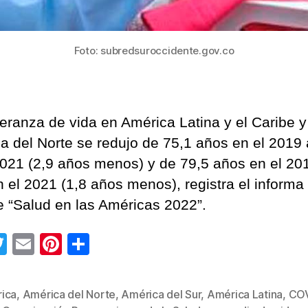
Foto: subredsuroccidente.gov.co
eranza de vida en América Latina y el Caribe y
a del Norte se redujo de 75,1 años en el 2019 
2021 (2,9 años menos) y de 79,5 años en el 20
n el 2021 (1,8 años menos), registra el informa
e “Salud en las Américas 2022”.
T
E
Pi
C
wi
m
nt
o
tt
ail
er
m
ica
,
América del Norte
,
América del Sur
,
América Latina
,
COV
s