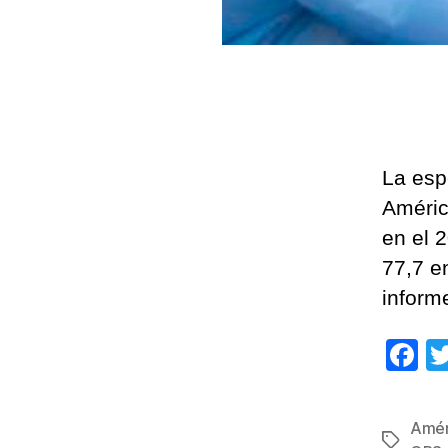
La esp
Améric
en el 
77,7 e
inform
F
a
c
Amér
Etiqueta