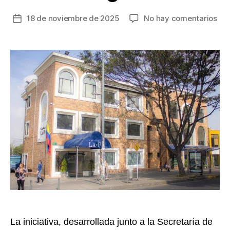
en
18 de noviembre de 2025
No hay comentarios
Fecha
Cap
de
de
la
la
entrada
Fe,
pri
fun
co
esp
de
cul
neu
en
Bog
La iniciativa, desarrollada junto a la Secretaría de