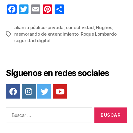
F
T
E
Pi
C
a
wi
m
nt
o
c
tt
ail
er
m
alianza público-privada
,
conectividad
,
Hughes
,
memorando de entendimiento
,
Roque Lombardo
,
Etiquetas
e
er
e
p
seguridad digital
b
st
ar
o
tir
o
Síguenos en redes sociales
k
Buscar: