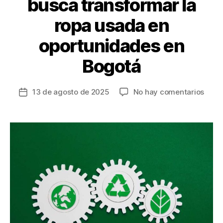
busca transformar la
ropa usada en
oportunidades en
Bogotá
en
13 de agosto de 2025
No hay comentarios
Fecha
Alian
de
públi
la
priva
entrada
busc
trans
la
ropa
usad
en
opor
en
Bogo