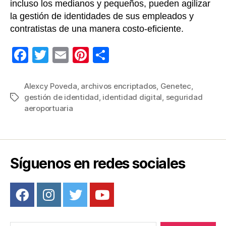
incluso los medianos y pequeños, pueden agilizar
la gestión de identidades de sus empleados y
contratistas de una manera costo-eficiente.
F
T
E
Pi
C
a
wi
m
nt
o
c
tt
ail
er
m
Alexcy Poveda
,
archivos encriptados
,
Genetec
,
gestión de identidad
,
identidad digital
,
seguridad
Etiquetas
e
er
e
p
aeroportuaria
b
st
ar
o
tir
o
Síguenos en redes sociales
k