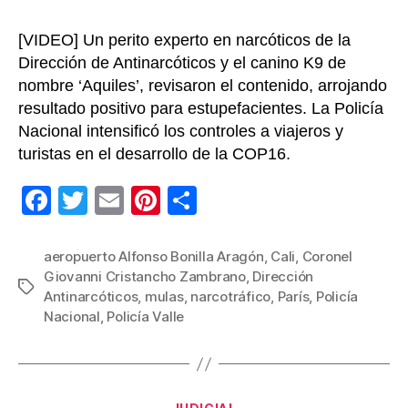
[VIDEO] Un perito experto en narcóticos de la
Dirección de Antinarcóticos y el canino K9 de
nombre ‘Aquiles’, revisaron el contenido, arrojando
resultado positivo para estupefacientes. La Policía
Nacional intensificó los controles a viajeros y
turistas en el desarrollo de la COP16.
F
T
E
Pi
C
a
wi
m
nt
o
c
tt
ail
er
m
aeropuerto Alfonso Bonilla Aragón
,
Cali
,
Coronel
Giovanni Cristancho Zambrano
,
Dirección
e
er
e
p
Etiquetas
Antinarcóticos
,
mulas
,
narcotráfico
,
París
,
Policía
b
st
ar
Nacional
,
Policía Valle
o
tir
o
k
Categorías