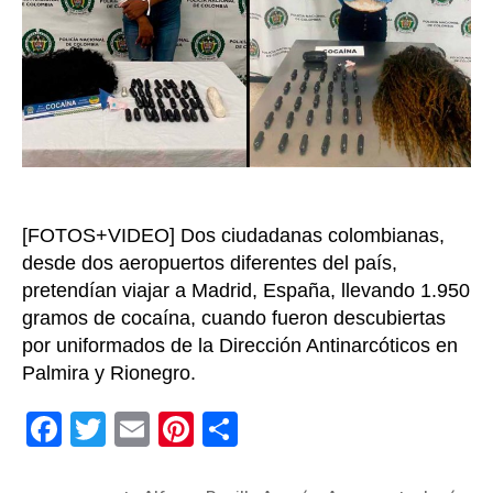
y
en
sus
par
ínt
pre
lle
coc
a
[FOTOS+VIDEO] Dos ciudadanas colombianas,
Esp
desde dos aeropuertos diferentes del país,
pretendían viajar a Madrid, España, llevando 1.950
gramos de cocaína, cuando fueron descubiertas
por uniformados de la Dirección Antinarcóticos en
Palmira y Rionegro.
F
T
E
Pi
C
a
wi
m
nt
o