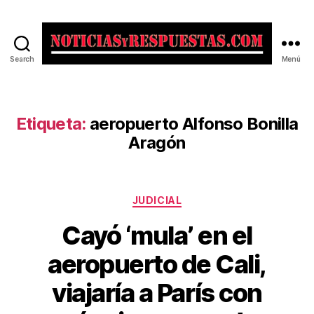
Search
Menú
Noticias
y
Respuestas
Etiqueta:
aeropuerto Alfonso Bonilla
Aragón
Categorías
JUDICIAL
Cayó ‘mula’ en el
aeropuerto de Cali,
viajaría a París con