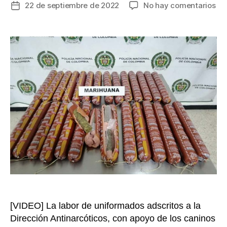
en
22 de septiembre de 2022
No hay comentarios
Fecha
En
de
bar
la
de
entrada
sal
de
27
kil
de
ma
en
el
ae
Alf
Bon
Ar
[VIDEO] La labor de uniformados adscritos a la
Dirección Antinarcóticos, con apoyo de los caninos