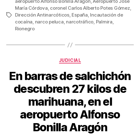
c
tt
ail
er
m
aeropuerto Alfonso Bonilla Aragón
,
Aeropuerto José
María Córdova
,
coronel Carlos Alberto Potes Gómez
,
e
er
e
p
Dirección Antinarcóticos
,
España
,
Incautación de
Etiquetas
b
st
ar
cocaína
,
narco peluca
,
narcotráfico
,
Palmira
,
Rionegro
o
tir
o
k
Categorías
JUDICIAL
En barras de salchichón
descubren 27 kilos de
marihuana, en el
aeropuerto Alfonso
Bonilla Aragón