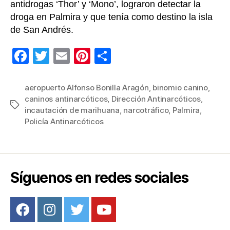
antidrogas ‘Thor’ y ‘Mono’, lograron detectar la
droga en Palmira y que tenía como destino la isla
de San Andrés.
F
T
E
Pi
C
a
wi
m
nt
o
c
tt
ail
er
m
aeropuerto Alfonso Bonilla Aragón
,
binomio canino
,
caninos antinarcóticos
,
Dirección Antinarcóticos
,
e
er
e
p
Etiquetas
incautación de marihuana
,
narcotráfico
,
Palmira
,
b
st
ar
Policía Antinarcóticos
o
tir
o
k
Síguenos en redes sociales