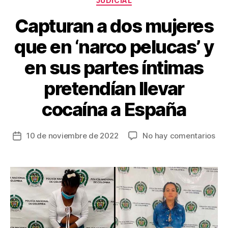
JUDICIAL
Capturan a dos mujeres
que en ‘narco pelucas’ y
en sus partes íntimas
pretendían llevar
cocaína a España
en
10 de noviembre de 2022
No hay comentarios
Fecha
Cap
de
a
la
do
entrada
muj
qu
en
‘na
pel