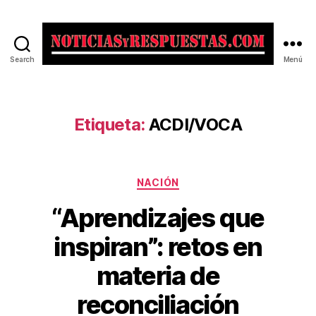
Search
Menú
Noticias
y
Respuestas
Etiqueta:
ACDI/VOCA
Categorías
NACIÓN
“Aprendizajes que
inspiran”: retos en
materia de
reconciliación