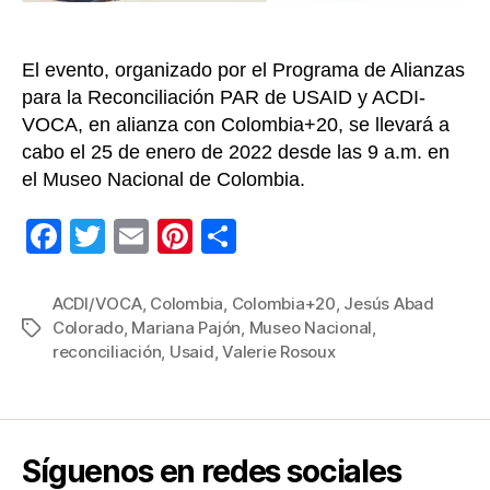
El evento, organizado por el Programa de Alianzas
para la Reconciliación PAR de USAID y ACDI-
VOCA, en alianza con Colombia+20, se llevará a
cabo el 25 de enero de 2022 desde las 9 a.m. en
el Museo Nacional de Colombia.
F
T
E
Pi
C
a
wi
m
nt
o
c
tt
ail
er
m
ACDI/VOCA
,
Colombia
,
Colombia+20
,
Jesús Abad
Colorado
,
Mariana Pajón
,
Museo Nacional
,
Etiquetas
e
er
e
p
reconciliación
,
Usaid
,
Valerie Rosoux
b
st
ar
o
tir
o
Síguenos en redes sociales
k