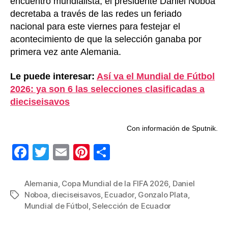
encuentro mundialista, el presidente Daniel Noboa
decretaba a través de las redes un feriado
nacional para este viernes para festejar el
acontecimiento de que la selección ganaba por
primera vez ante Alemania.
Le puede interesar:
Así va el Mundial de Fútbol
2026: ya son 6 las selecciones clasificadas a
dieciseisavos
Con información de Sputnik.
F
T
E
Pi
C
a
wi
m
nt
o
c
tt
ail
er
m
Alemania
,
Copa Mundial de la FIFA 2026
,
Daniel
Noboa
,
dieciseisavos
,
Ecuador
,
Gonzalo Plata
,
Etiquetas
e
er
e
p
Mundial de Fútbol
,
Selección de Ecuador
b
st
ar