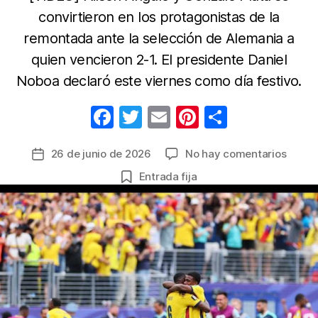
convirtieron en los protagonistas de la
remontada ante la selección de Alemania a
quien vencieron 2-1. El presidente Daniel
Noboa declaró este viernes como día festivo.
F
T
E
Pi
C
a
w
m
nt
o
en
26 de junio de 2026
No hay comentarios
Fecha
c
itt
ail
er
m
Histór
de
Entrada fija
e
er
e
p
victor
la
de
b
st
ar
entrada
Ecuad
o
tir
ante
o
Alema
la
k
clasif
a
diecis