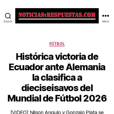
Search
Menú
Noticias
y
Respuestas
Categorías
FÚTBOL
Histórica victoria de
Ecuador ante Alemania
la clasifica a
dieciseisavos del
Mundial de Fútbol 2026
[VIDEO] Nilson Angulo y Gonzalo Plata se