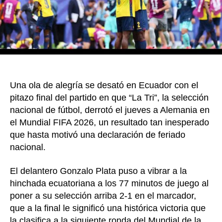
del
Mundi
de
Fútbol
2026
Una ola de alegría se desató en Ecuador con el
pitazo final del partido en que “La Tri”, la selección
nacional de fútbol, derrotó el jueves a Alemania en
el Mundial FIFA 2026, un resultado tan inesperado
que hasta motivó una declaración de feriado
nacional.
El delantero Gonzalo Plata puso a vibrar a la
hinchada ecuatoriana a los 77 minutos de juego al
poner a su selección arriba 2-1 en el marcador,
que a la final le significó una histórica victoria que
la clasifica a la siguiente ronda del Mundial de la