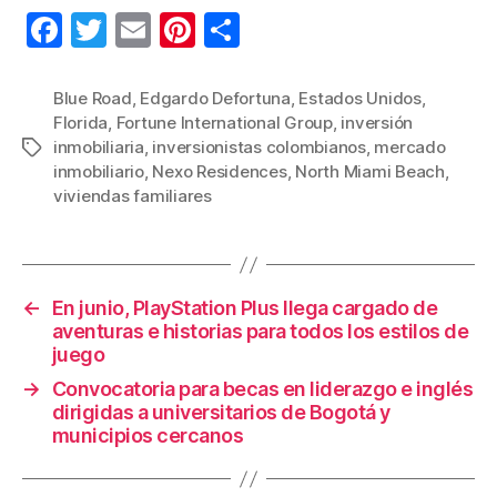
F
T
E
Pi
C
a
wi
m
nt
o
c
tt
ail
er
m
Blue Road
,
Edgardo Defortuna
,
Estados Unidos
,
Florida
,
Fortune International Group
,
inversión
e
er
e
p
inmobiliaria
,
inversionistas colombianos
,
mercado
Etiquetas
b
st
ar
inmobiliario
,
Nexo Residences
,
North Miami Beach
,
viviendas familiares
o
tir
o
k
←
En junio, PlayStation Plus llega cargado de
aventuras e historias para todos los estilos de
juego
→
Convocatoria para becas en liderazgo e inglés
dirigidas a universitarios de Bogotá y
municipios cercanos