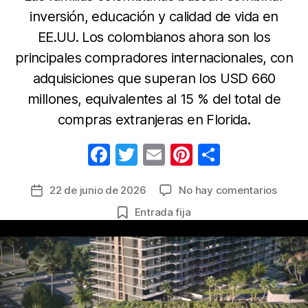
inversión, educación y calidad de vida en
EE.UU. Los colombianos ahora son los
principales compradores internacionales, con
adquisiciones que superan los USD 660
millones, equivalentes al 15 % del total de
compras extranjeras en Florida.
F
T
E
Pi
C
a
w
m
nt
o
en
22 de junio de 2026
No hay comentarios
Fecha
c
itt
ail
er
m
El
de
Entrada fija
e
er
e
p
auge
la
de
b
st
ar
entrada
vivien
o
tir
famili
o
llama
la