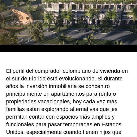
k
atenc
de
colom
en
North
Miami
Beach
El perfil del comprador colombiano de vivienda en
el sur de Florida está evolucionando. Si durante
años la inversión inmobiliaria se concentró
principalmente en apartamentos para renta o
propiedades vacacionales, hoy cada vez más
familias están explorando alternativas que les
permitan contar con espacios más amplios y
funcionales para pasar temporadas en Estados
Unidos, especialmente cuando tienen hijos que