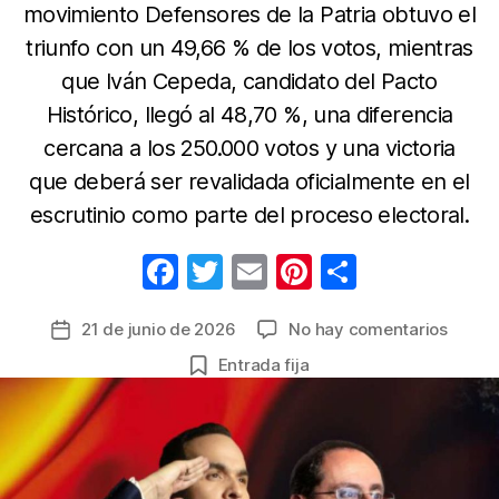
movimiento Defensores de la Patria obtuvo el
triunfo con un 49,66 % de los votos, mientras
que Iván Cepeda, candidato del Pacto
Histórico, llegó al 48,70 %, una diferencia
cercana a los 250.000 votos y una victoria
que deberá ser revalidada oficialmente en el
escrutinio como parte del proceso electoral.
F
T
E
Pi
C
a
w
m
nt
o
en
21 de junio de 2026
No hay comentarios
Fecha
c
itt
ail
er
m
Preco
de
Entrada fija
e
er
e
p
en
la
segun
b
st
ar
entrada
vuelta
o
tir
da
o
como