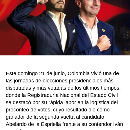
nuevo
k
presid
de
Colom
a
Abela
de
la
Espriel
Este domingo 21 de junio, Colombia vivió una de
las jornadas de elecciones presidenciales más
disputadas y más votadas de los últimos tiempos,
donde la Registraduría Nacional del Estado Civil
se destacó por su rápida labor en la logística del
preconteo de votos, cuyo resultado dio como
ganador de la segunda vuelta al candidato
Abelardo de la Espriella frente a su contendor Iván