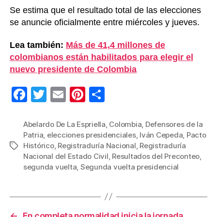
Se estima que el resultado total de las elecciones
se anuncie oficialmente entre miércoles y jueves.
Lea también:
Más de 41,4 millones de
colombianos están habilitados para elegir el
nuevo presidente de Colombia
F
T
E
Pi
C
a
wi
m
nt
o
c
tt
ail
er
m
Abelardo De La Espriella
,
Colombia
,
Defensores de la
Patria
,
elecciones presidenciales
,
Iván Cepeda
,
Pacto
e
er
e
p
Histórico
,
Registraduría Nacional
,
Registraduría
Etiquetas
b
st
ar
Nacional del Estado Civil
,
Resultados del Preconteo
,
segunda vuelta
,
Segunda vuelta presidencial
o
tir
o
k
←
En completa normalidad inicia la jornada