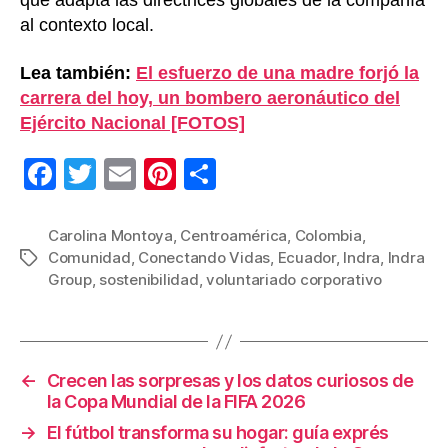
que adapta las directrices globales de la compañía
al contexto local.
Lea también:
El esfuerzo de una madre forjó la
carrera del hoy, un bombero aeronáutico del
Ejército Nacional [FOTOS]
F
T
E
Pi
C
a
wi
m
nt
o
c
tt
ail
er
m
Carolina Montoya
,
Centroamérica
,
Colombia
,
Comunidad
,
Conectando Vidas
,
Ecuador
,
Indra
,
Indra
Etiquetas
e
er
e
p
Group
,
sostenibilidad
,
voluntariado corporativo
b
st
ar
o
tir
o
←
Crecen las sorpresas y los datos curiosos de
k
la Copa Mundial de la FIFA 2026
→
El fútbol transforma su hogar: guía exprés