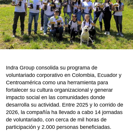
k
2.000
perso
en
Colom
Ecuad
y
Centr
Indra Group consolida su programa de
voluntariado corporativo en Colombia, Ecuador y
Centroamérica como una herramienta para
fortalecer su cultura organizacional y generar
impacto social en las comunidades donde
desarrolla su actividad. Entre 2025 y lo corrido de
2026, la compañía ha llevado a cabo 14 jornadas
de voluntariado, con cerca de mil horas de
participación y 2.000 personas beneficiadas.