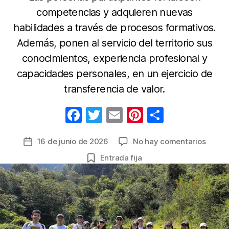
competencias y adquieren nuevas
habilidades a través de procesos formativos.
Además, ponen al servicio del territorio sus
conocimientos, experiencia profesional y
capacidades personales, en un ejercicio de
transferencia de valor.
F
T
E
Pi
C
a
w
m
nt
o
en
16 de junio de 2026
No hay comentarios
Fecha
c
itt
ail
er
m
Volunt
de
Entrada fija
e
er
e
p
corpor
la
de
b
st
ar
entrada
Indra
o
tir
Group
o
llega
a