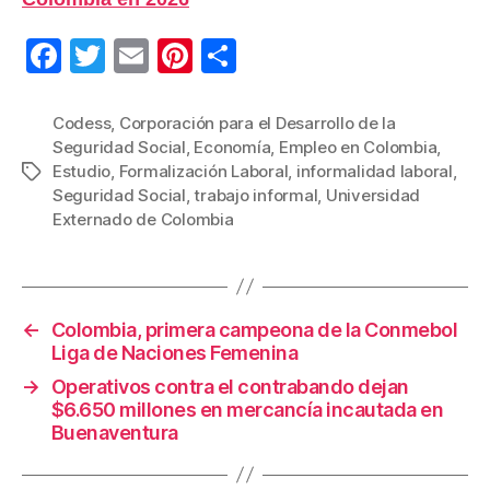
F
T
E
Pi
C
a
wi
m
nt
o
c
tt
ail
er
m
Codess
,
Corporación para el Desarrollo de la
Seguridad Social
,
Economía
,
Empleo en Colombia
,
e
er
e
p
Estudio
,
Formalización Laboral
,
informalidad laboral
,
Etiquetas
b
st
ar
Seguridad Social
,
trabajo informal
,
Universidad
Externado de Colombia
o
tir
o
k
←
Colombia, primera campeona de la Conmebol
Liga de Naciones Femenina
→
Operativos contra el contrabando dejan
$6.650 millones en mercancía incautada en
Buenaventura