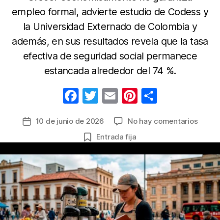
empleo formal, advierte estudio de Codess y
la Universidad Externado de Colombia y
además, en sus resultados revela que la tasa
efectiva de seguridad social permanece
estancada alrededor del 74 %.
F
T
E
Pi
C
a
w
m
nt
o
en
10 de junio de 2026
No hay comentarios
Fecha
c
itt
ail
er
m
Estudi
de
Entrada fija
e
er
e
p
concl
la
que
b
st
ar
entrada
las
o
tir
polític
o
de
formal
k
labora
deben