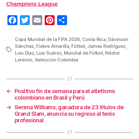
Champions League
F
T
E
Pi
C
a
wi
m
nt
o
c
tt
ail
er
m
Copa Mundial de la FIFA 2026
,
Costa Rica
,
Dávinson
Sánchez
,
Fiebre Amarilla
,
Fútbol
,
James Rodríguez
,
e
er
e
p
Etiquetas
Luis Díaz
,
Luis Suárez
,
Mundial de Fútbol
,
Néstor
b
st
ar
Lorenzo
,
Selección Colombia
o
tir
o
k
←
Positivo fin de semana para el atletismo
colombiano en Brasil y Perú
→
Serena Williams, ganadora de 23 títulos de
Grand Slam, anuncia su regreso al tenis
profesional