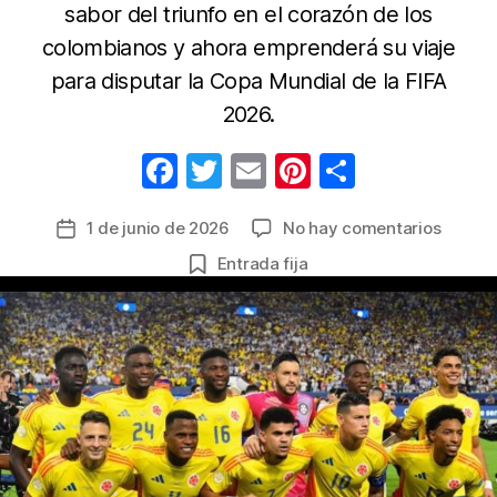
sabor del triunfo en el corazón de los
colombianos y ahora emprenderá su viaje
para disputar la Copa Mundial de la FIFA
2026.
F
T
E
Pi
C
a
w
m
nt
o
en
1 de junio de 2026
No hay comentarios
Fecha
c
itt
ail
er
m
Bogotá
de
Entrada fija
e
er
e
p
prende
la
la
b
st
ar
entrada
‘Fiebre
o
tir
Amarill
o
y
despid
k
a
la
Selecc
Colomb