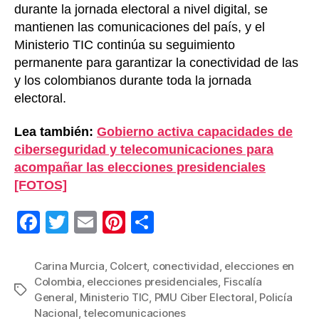
durante la jornada electoral a nivel digital, se
mantienen las comunicaciones del país, y el
Ministerio TIC continúa su seguimiento
permanente para garantizar la conectividad de las
y los colombianos durante toda la jornada
electoral.
Lea también:
Gobierno activa capacidades de
ciberseguridad y telecomunicaciones para
acompañar las elecciones presidenciales
[FOTOS]
F
T
E
Pi
C
a
wi
m
nt
o
c
tt
ail
er
m
Carina Murcia
,
Colcert
,
conectividad
,
elecciones en
Colombia
,
elecciones presidenciales
,
Fiscalía
e
er
e
p
Etiquetas
General
,
Ministerio TIC
,
PMU Ciber Electoral
,
Policía
b
st
ar
Nacional
,
telecomunicaciones