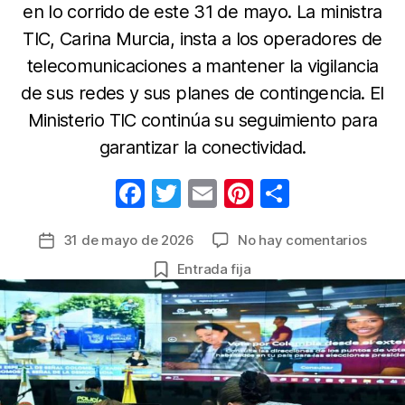
en lo corrido de este 31 de mayo. La ministra
TIC, Carina Murcia, insta a los operadores de
telecomunicaciones a mantener la vigilancia
de sus redes y sus planes de contingencia. El
Ministerio TIC continúa su seguimiento para
garantizar la conectividad.
F
T
E
Pi
C
a
w
m
nt
o
en
31 de mayo de 2026
No hay comentarios
Fecha
c
itt
ail
er
m
Gobie
de
Entrada fija
e
er
e
p
monit
la
telec
b
st
ar
entrada
y
o
tir
ciber
o
duran
la
k
jorna