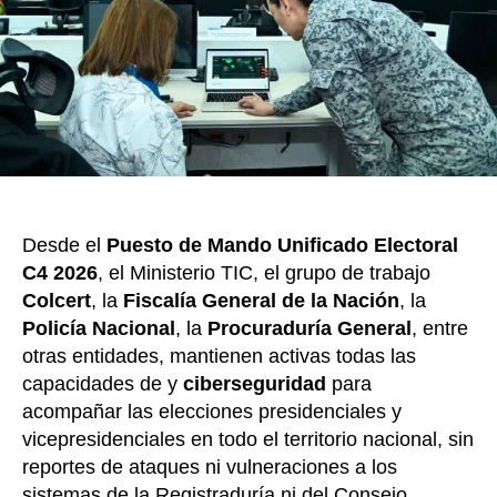
electo
Desde el
Puesto de Mando Unificado Electoral
C4 2026
, el Ministerio TIC, el grupo de trabajo
Colcert
, la
Fiscalía General de la Nación
, la
Policía Nacional
, la
Procuraduría General
, entre
otras entidades, mantienen activas todas las
capacidades de y
ciberseguridad
para
acompañar las elecciones presidenciales y
vicepresidenciales en todo el territorio nacional, sin
reportes de ataques ni vulneraciones a los
sistemas de la Registraduría ni del Consejo