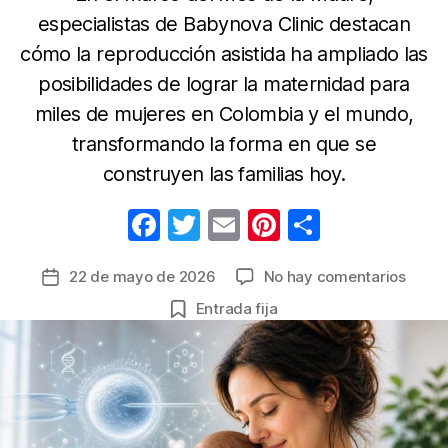
especialistas de Babynova Clinic destacan
cómo la reproducción asistida ha ampliado las
posibilidades de lograr la maternidad para
miles de mujeres en Colombia y el mundo,
transformando la forma en que se
construyen las familias hoy.
F
T
E
Pi
C
a
w
m
nt
o
en
22 de mayo de 2026
No hay comentarios
Fecha
c
itt
ail
er
m
Mater
de
Entrada fija
e
er
e
p
moder
la
la
b
st
ar
entrada
cienc
o
tir
está
o
redef
quién