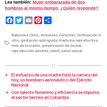
Lea también:
Mujer embarazada de dos
hombres al mismo tiempo, ¿Quién responde?
F
T
E
Pi
C
a
wi
m
nt
o
c
tt
ail
er
m
Babynova Clinic
,
embarazo
,
Femclinic
,
fertilización in
vitro
,
gestación subrogada
,
medicina reproductiva
,
e
er
e
p
Etiquetas
mes de la madre
,
preservación de óvulos
,
b
st
ar
reproducción asistida
,
salud
,
salud sexual
o
tir
o
k
←
El esfuerzo de una madre forjó la carrera del
hoy, un bombero aeronáutico del Ejército
Nacional
→
Con talento femenino y eficiencia se impulsa
el sector berries en Colombia