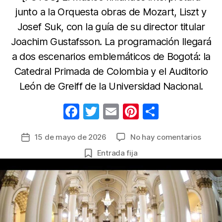
junto a la Orquesta obras de Mozart, Liszt y
Josef Suk, con la guía de su director titular
Joachim Gustafsson. La programación llegará
a dos escenarios emblemáticos de Bogotá: la
Catedral Primada de Colombia y el Auditorio
León de Greiff de la Universidad Nacional.
F
T
E
Pi
C
a
w
m
nt
o
en
15 de mayo de 2026
No hay comentarios
Fecha
c
itt
ail
er
m
La
de
Entrada fija
e
er
e
p
Filar
la
de
b
st
ar
entrada
Bogot
o
tir
prese
o
dos
conci