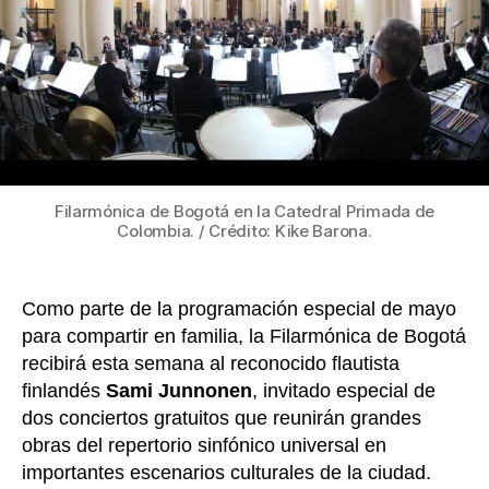
k
gratui
junto
al
virtuo
flauti
Sami
Junn
Filarmónica de Bogotá en la Catedral Primada de
Colombia. / Crédito: Kike Barona.
Como parte de la programación especial de mayo
para compartir en familia, la Filarmónica de Bogotá
recibirá esta semana al reconocido flautista
finlandés
Sami Junnonen
, invitado especial de
dos conciertos gratuitos que reunirán grandes
obras del repertorio sinfónico universal en
importantes escenarios culturales de la ciudad.