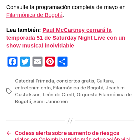
Consulte la programación completa de mayo en
Filarmónica de Bogotá
.
Lea también:
Paul McCartney cerrará la
temporada 51 de Saturday Night Live con un
show musical inolvidable
F
T
E
Pi
C
a
wi
m
nt
o
c
tt
ail
er
m
Catedral Primada
,
conciertos gratis
,
Cultura
,
entretenimiento
,
Filarmónica de Bogotá
,
Joachim
e
er
e
p
Etiquetas
Gustafsson
,
León de Greiff
,
Orquesta Filarmónica de
b
st
ar
Bogotá
,
Sami Junnonen
o
tir
o
k
←
Codess alerta sobre aumento de riesgos
viales en Colombia y pide más educación vial