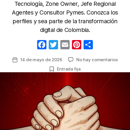
Tecnología, Zone Owner, Jefe Regional
Agentes y Consultor Pymes. Conozca los
perfiles y sea parte de la transformación
digital de Colombia.
F
T
E
Pi
C
a
w
m
nt
o
en
14 de mayo de 2026
No hay comentarios
Fecha
c
itt
ail
er
m
Claro
de
Entrada fija
e
er
e
p
Colom
la
abre
b
st
ar
entrada
nueva
o
tir
vacan
o
para
trabaj
k
en
Bogot
Neiva
y