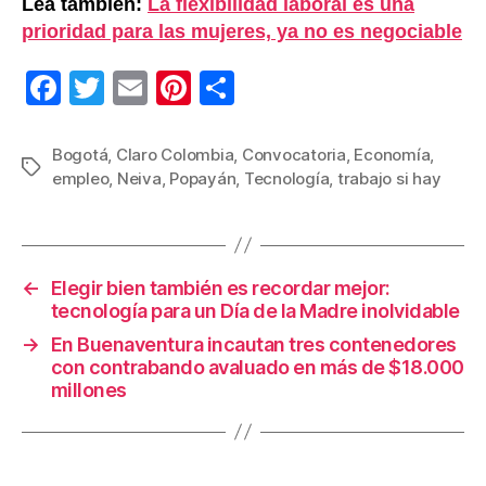
Lea también:
La flexibilidad laboral es una
prioridad para las mujeres, ya no es negociable
F
T
E
Pi
C
a
wi
m
nt
o
c
tt
ail
er
m
Bogotá
,
Claro Colombia
,
Convocatoria
,
Economía
,
Etiquetas
empleo
,
Neiva
,
Popayán
,
Tecnología
,
trabajo si hay
e
er
e
p
b
st
ar
o
tir
←
Elegir bien también es recordar mejor:
o
tecnología para un Día de la Madre inolvidable
k
→
En Buenaventura incautan tres contenedores
con contrabando avaluado en más de $18.000
millones