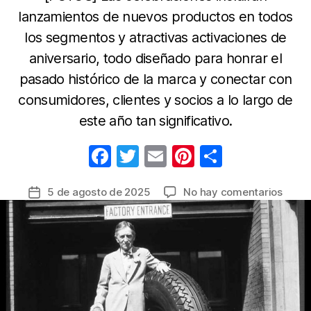
lanzamientos de nuevos productos en todos
los segmentos y atractivas activaciones de
aniversario, todo diseñado para honrar el
pasado histórico de la marca y conectar con
consumidores, clientes y socios a lo largo de
este año tan significativo.
F
T
E
Pi
C
a
w
m
nt
o
en
5 de agosto de 2025
No hay comentarios
Fecha
c
itt
ail
er
m
Bridg
de
e
er
e
p
anunc
la
un
b
st
ar
entrada
año
o
tir
de
o
celeb
por