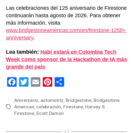
Las celebraciones del 125 aniversario de Firestone
continuarán hasta agosto de 2026. Para obtener
más información, visita
www.bridgestoneamericas.com/en/firestone-125th-
anniversary
.
Lea también:
Habi estará en Colombia Tech
Week como sponsor de la Hackathon de IA más
grande del país
F
T
E
Pi
C
a
wi
m
nt
o
c
tt
ail
er
m
Aniversario
,
automotriz
,
Bridgestone
,
Bridgestone
Americas
,
celebración
,
Firestone
,
Harvey S.
Etiquetas
e
er
e
p
Firestone
,
Scott Damon
b
st
ar
o
tir