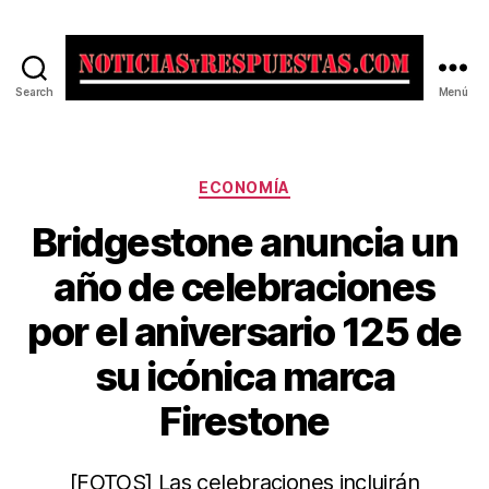
Search
Menú
Noticias
y
Respuestas
Categorías
ECONOMÍA
Bridgestone anuncia un
año de celebraciones
por el aniversario 125 de
su icónica marca
Firestone
[FOTOS] Las celebraciones incluirán