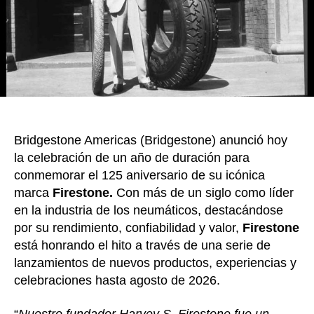
k
el
anive
125
de
su
icóni
marc
Fires
Bridgestone Americas (Bridgestone) anunció hoy
la celebración de un año de duración para
conmemorar el 125 aniversario de su icónica
marca
Firestone.
Con más de un siglo como líder
en la industria de los neumáticos, destacándose
por su rendimiento, confiabilidad y valor,
Firestone
está honrando el hito a través de una serie de
lanzamientos de nuevos productos, experiencias y
celebraciones hasta agosto de 2026.
“
Nuestro fundador Harvey S. Firestone fue un