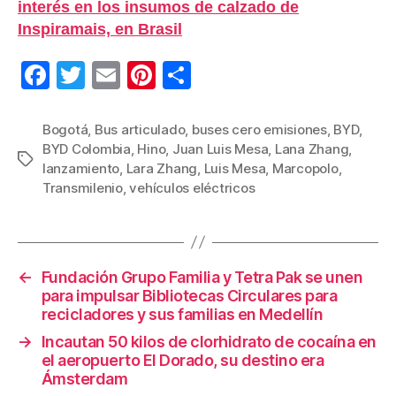
interés en los insumos de calzado de
Inspiramais, en Brasil
F
T
E
Pi
C
a
wi
m
nt
o
c
tt
ail
er
m
Bogotá
,
Bus articulado
,
buses cero emisiones
,
BYD
,
BYD Colombia
,
Hino
,
Juan Luis Mesa
,
Lana Zhang
,
e
er
e
p
Etiquetas
lanzamiento
,
Lara Zhang
,
Luis Mesa
,
Marcopolo
,
b
st
ar
Transmilenio
,
vehículos eléctricos
o
tir
o
k
←
Fundación Grupo Familia y Tetra Pak se unen
para impulsar Bibliotecas Circulares para
recicladores y sus familias en Medellín
→
Incautan 50 kilos de clorhidrato de cocaína en
el aeropuerto El Dorado, su destino era
Ámsterdam