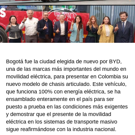
o
articu
100%
k
eléctri
vea
las
noved
que
encont
al
subirs
Bogotá fue la ciudad elegida de nuevo por BYD,
a
una de las marcas más importantes del mundo en
uno
movilidad eléctrica, para presentar en Colombia su
en
nuevo modelo de chasis articulado. Este vehículo,
Bogot
que funciona 100% con energía eléctrica, se ha
ensamblado enteramente en el país para ser
puesto a prueba en las condiciones más exigentes
y demostrar que el presente de la movilidad
eléctrica en los sistemas de transporte masivo
sigue reafirmándose con la industria nacional.