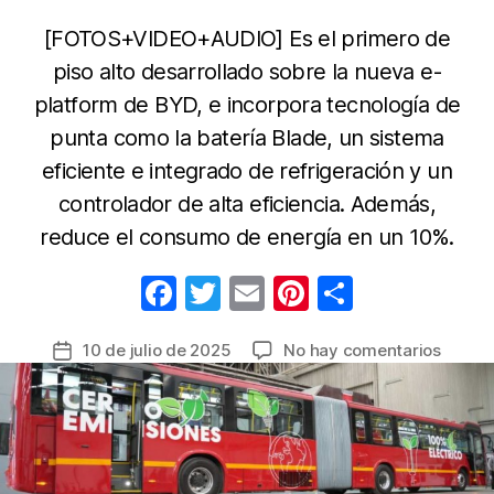
[FOTOS+VIDEO+AUDIO] Es el primero de
piso alto desarrollado sobre la nueva e-
platform de BYD, e incorpora tecnología de
punta como la batería Blade, un sistema
eficiente e integrado de refrigeración y un
controlador de alta eficiencia. Además,
reduce el consumo de energía en un 10%.
F
T
E
Pi
C
a
w
m
nt
o
en
10 de julio de 2025
No hay comentarios
Fecha
c
itt
ail
er
m
BYD
de
e
er
e
p
prueb
la
su
b
st
ar
entrada
nuevo
o
tir
bus