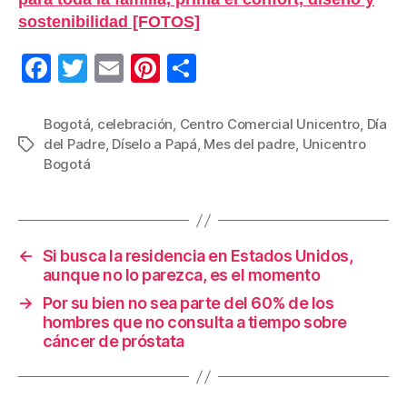
sostenibilidad [FOTOS]
F
T
E
Pi
C
a
wi
m
nt
o
c
tt
ail
er
m
Bogotá
,
celebración
,
Centro Comercial Unicentro
,
Día
del Padre
,
Díselo a Papá
,
Mes del padre
,
Unicentro
Etiquetas
e
er
e
p
Bogotá
b
st
ar
o
tir
o
←
Si busca la residencia en Estados Unidos,
k
aunque no lo parezca, es el momento
→
Por su bien no sea parte del 60% de los
hombres que no consulta a tiempo sobre
cáncer de próstata