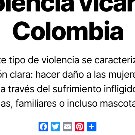
olencia vica
Colombia
e tipo de violencia se caracteri
n clara: hacer daño a las mujer
 través del sufrimiento infligido
jas, familiares o incluso mascot
F
T
E
Pi
C