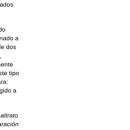
cados
do
onado a
de dos
,
mente
te tipo
ra:
igido a
altrato
aración