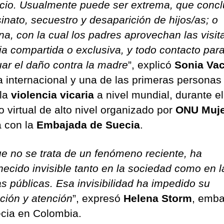
rcio. Usualmente puede ser extrema, que conc
sinato, secuestro y desaparición de hijos/as; o
na, con la cual los padres aprovechan las visita
ia compartida o exclusiva, y todo contacto par
uar el daño contra la madre
”, explicó
Sonia Va
a internacional y una de las primeras personas
 la
violencia vicaria
a nivel mundial, durante el
o virtual de alto nivel organizado por
ONU Muje
a con la
Embajada de Suecia
.
e no se trata de un fenómeno reciente, ha
ecido invisible tanto en la sociedad como en l
as públicas. Esa invisibilidad ha impedido su
ción y atención
”, expresó
Helena Storm
, emba
cia en Colombia.