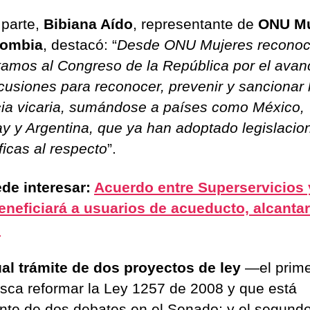
 parte,
Bibiana Aído
, representante de
ONU Mu
lombia
, destacó: “
Desde ONU Mujeres recono
citamos al Congreso de la República por el ava
scusiones para reconocer, prevenir y sancionar 
cia vicaria, sumándose a países como México,
y y Argentina, que ya han adoptado legislacio
ficas al respecto
”.
de interesar:
Acuerdo entre Superservicios 
neficiará a usuarios de acueducto, alcantar
o
al trámite de dos proyectos de ley
—el prime
sca reformar la Ley 1257 de 2008 y que está
nte de dos debates en el Senado; y el segund