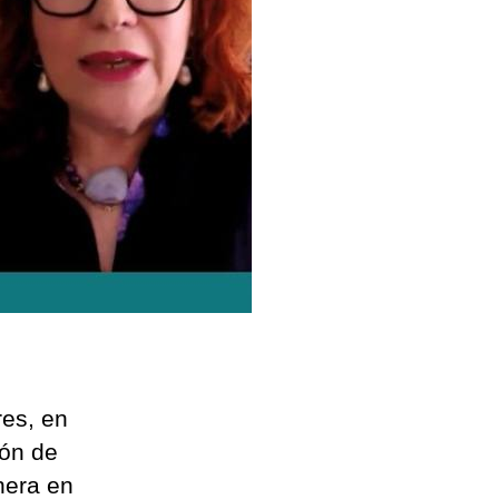
res, en
ión de
nera en