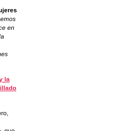
jeres
cemos
nce en
la
nes
y la
illado
ro,
o, que