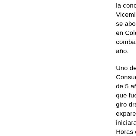
la conc
Vicemi
se abor
en Col
combat
año.
Uno de
Consue
de 5 a
que fu
giro d
expare
inicia
Horas 