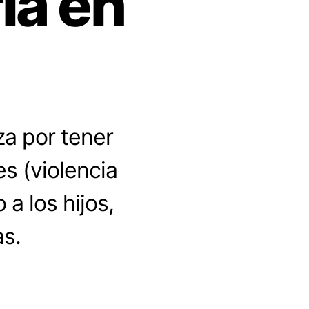
ria en
za por tener
es (violencia
 a los hijos,
as.