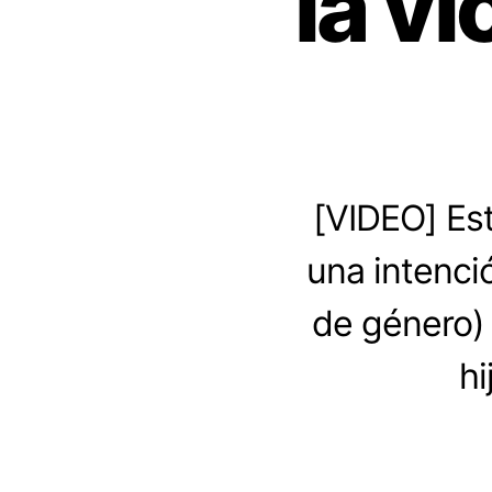
la vi
[VIDEO] Est
una intenció
de género) a
hi