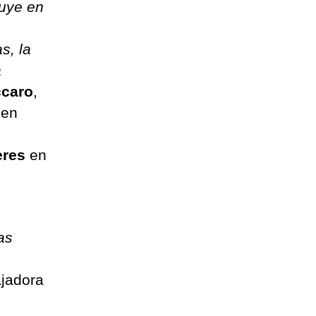
luye en
s, la
a
ccaro
,
 en
res
en
as
jadora