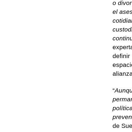
o divo
el ase
cotidia
custod
contin
expert
definir
espaci
alianz
“
Aunqu
perman
polític
preven
de Sue