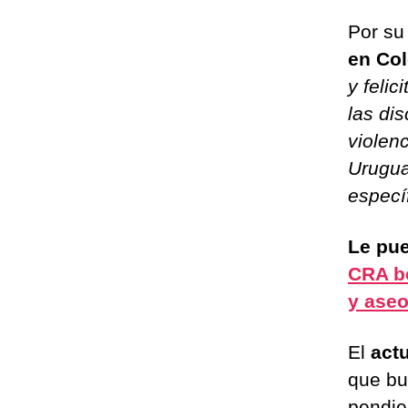
Por su
en Co
y feli
las di
violen
Urugua
especí
Le pue
CRA be
y ase
El
actu
que bu
pendie