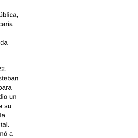
ública,
caria
ada
22.
steban
para
dio un
e su
la
tal.
inó a