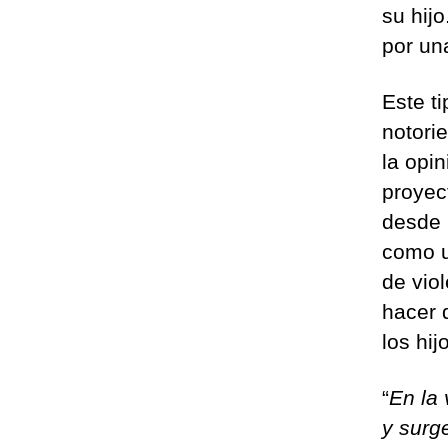
su hij
por una
Este t
notori
la opi
proyec
desde 
como u
de viol
hacer d
los hij
“
En la 
y surg