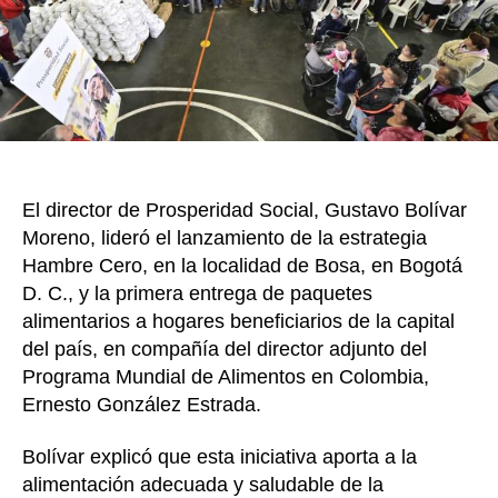
de
$3.30
millon
de
la
estrate
Hambr
Cero
El director de Prosperidad Social, Gustavo Bolívar
Moreno, lideró el lanzamiento de la estrategia
Hambre Cero, en la localidad de Bosa, en Bogotá
D. C., y la primera entrega de paquetes
alimentarios a hogares beneficiarios de la capital
del país, en compañía del director adjunto del
Programa Mundial de Alimentos en Colombia,
Ernesto González Estrada.
Bolívar explicó que esta iniciativa aporta a la
alimentación adecuada y saludable de la