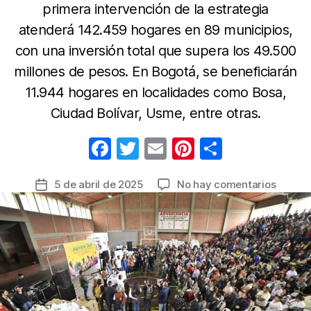
primera intervención de la estrategia
atenderá 142.459 hogares en 89 municipios,
con una inversión total que supera los 49.500
millones de pesos. En Bogotá, se beneficiarán
11.944 hogares en localidades como Bosa,
Ciudad Bolívar, Usme, entre otras.
F
T
E
Pi
C
a
w
m
nt
o
en
5 de abril de 2025
No hay comentarios
Fecha
c
itt
ail
er
m
Casi
de
e
er
e
p
12
la
mil
b
st
ar
entrada
hogare
o
tir
de
o
Bogotá
recibir
k
más