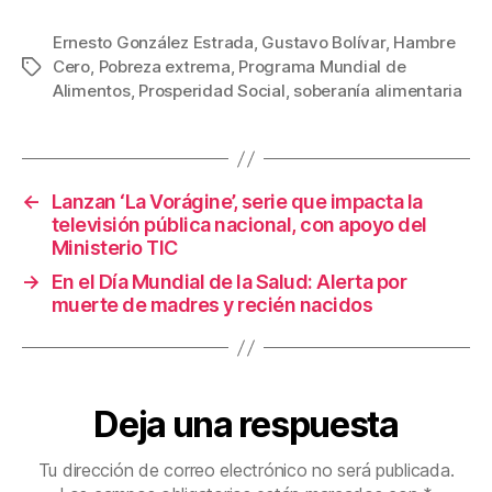
a
wi
m
nt
o
c
tt
ail
er
m
Ernesto González Estrada
,
Gustavo Bolívar
,
Hambre
Cero
,
Pobreza extrema
,
Programa Mundial de
Etiquetas
e
er
e
p
Alimentos
,
Prosperidad Social
,
soberanía alimentaria
b
st
ar
o
tir
o
←
Lanzan ‘La Vorágine’, serie que impacta la
k
televisión pública nacional, con apoyo del
Ministerio TIC
→
En el Día Mundial de la Salud: Alerta por
muerte de madres y recién nacidos
Deja una respuesta
Tu dirección de correo electrónico no será publicada.