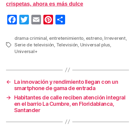
crispetas, ahora es más dulce
F
T
E
Pi
C
a
wi
m
nt
o
c
tt
ail
er
m
drama criminal
,
entretenimiento
,
estreno
,
Irreverent
,
Serie de televisión
,
Televisión
,
Universal plus
,
Etiquetas
e
er
e
p
Universal+
b
st
ar
o
tir
o
←
La innovación y rendimiento llegan con un
k
smartphone de gama de entrada
→
Habitantes de calle reciben atención integral
en el barrio La Cumbre, en Floridablanca,
Santander