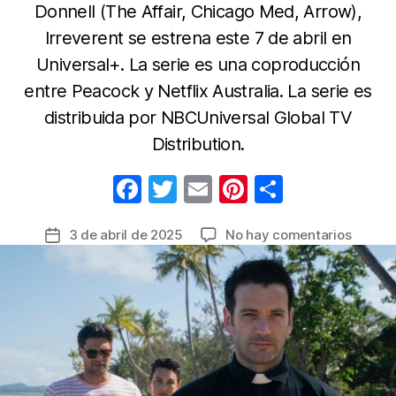
Donnell (The Affair, Chicago Med, Arrow),
Irreverent se estrena este 7 de abril en
Universal+. La serie es una coproducción
entre Peacock y Netflix Australia. La serie es
distribuida por NBCUniversal Global TV
Distribution.
F
T
E
Pi
C
a
w
m
nt
o
en
3 de abril de 2025
No hay comentarios
Fecha
c
itt
ail
er
m
Irrever
de
e
er
e
p
serie
la
de
b
st
ar
entrada
drama
o
tir
crimina
o
se
estren
k
el