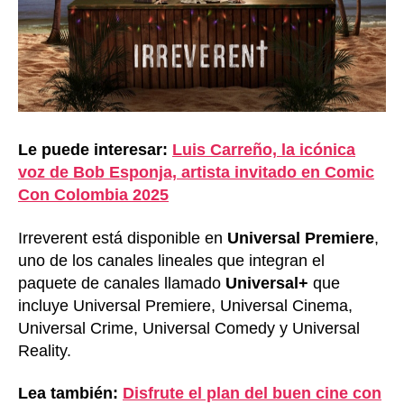
Le puede interesar:
Luis Carreño, la icónica
voz de Bob Esponja, artista invitado en Comic
Con Colombia 2025
Irreverent está disponible en
Universal Premiere
,
uno de los canales lineales que integran el
paquete de canales llamado
Universal+
que
incluye Universal Premiere, Universal Cinema,
Universal Crime, Universal Comedy y Universal
Reality.
Lea también:
Disfrute el plan del buen cine con