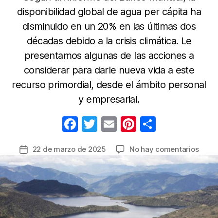
disponibilidad global de agua per cápita ha
disminuido en un 20% en las últimas dos
décadas debido a la crisis climática. Le
presentamos algunas de las acciones a
considerar para darle nueva vida a este
recurso primordial, desde el ámbito personal
y empresarial.
F
T
E
Pi
C
a
w
m
nt
o
en
22 de marzo de 2025
No hay comentarios
Fecha
c
itt
ail
er
m
Día
de
e
er
e
p
Mundi
la
del
b
st
ar
entrada
Agua
o
tir
debe
o
adopt