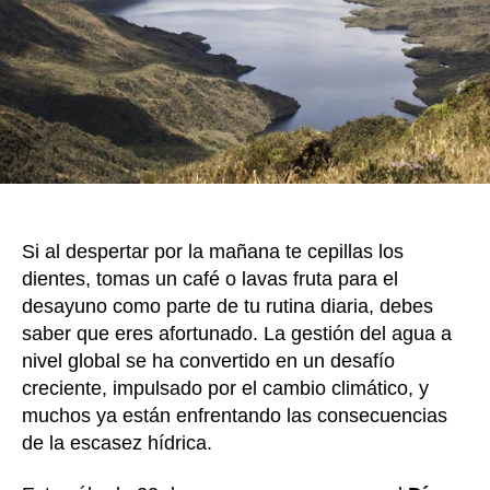
práct
k
respo
para
prese
este
recur
vital
Si al despertar por la mañana te cepillas los
dientes, tomas un café o lavas fruta para el
desayuno como parte de tu rutina diaria, debes
saber que eres afortunado. La gestión del agua a
nivel global se ha convertido en un desafío
creciente, impulsado por el cambio climático, y
muchos ya están enfrentando las consecuencias
de la escasez hídrica.