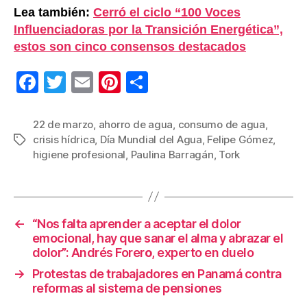
Lea también:
Cerró el ciclo “100 Voces
Influenciadoras por la Transición Energética”,
estos son cinco consensos destacados
F
T
E
Pi
C
a
wi
m
nt
o
c
tt
ail
er
m
22 de marzo
,
ahorro de agua
,
consumo de agua
,
crisis hídrica
,
Día Mundial del Agua
,
Felipe Gómez
,
Etiquetas
e
er
e
p
higiene profesional
,
Paulina Barragán
,
Tork
b
st
ar
o
tir
o
←
“Nos falta aprender a aceptar el dolor
k
emocional, hay que sanar el alma y abrazar el
dolor”: Andrés Forer
o
, experto en duelo
→
Protestas de trabajadores en Panamá contra
reformas al sistema de pensiones