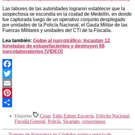
Las labores de las autoridades lograron establecer que la
sospechosa se escondía en la ciudad de Medellín, en donde
fue capturada luego de un operativo conjunto desplegado
por unidades de la Policía Nacional, el Gaula Militar de las
Fuerzas Militares y unidades del CTI de la Fiscalía.
Lea también:
Golpe al narcotráfico: Incautan 12
toneladas de estupefacientes y destruyen 68
narcolaboratorios [VIDEO]
Facebook
Twitter
Email
Pinterest
Compartir
Etiquetas
Cesar
,
Eglis Ediner Escorcia
,
Ejército Nacional
,
Fiscalía General
,
Policía
,
Sicariato
,
venezolanos
←
Turismo de Naturaleza en Córdoba: mágica mezcla de