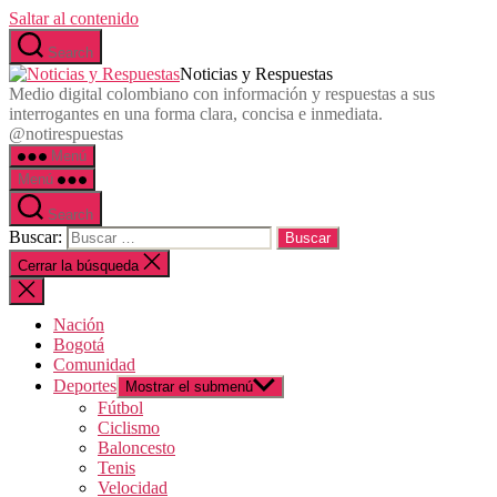
Saltar al contenido
Search
Noticias y Respuestas
Medio digital colombiano con información y respuestas a sus
interrogantes en una forma clara, concisa e inmediata.
@notirespuestas
Menú
Menú
Search
Buscar:
Cerrar la búsqueda
Nación
Bogotá
Comunidad
Deportes
Mostrar el submenú
Fútbol
Ciclismo
Baloncesto
Tenis
Velocidad