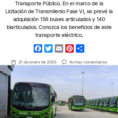
Transporte Público. En el marco de la
Licitación de Transmilenio Fase VI, se prevé la
adquisición 156 buses articulados y 140
biarticulados. Conozca los beneficios de este
transporte eléctrico.
F
T
E
Pi
C
a
w
m
nt
o
en
21 de enero de 2025
No hay comentarios
Fecha
c
itt
ail
er
m
Más
de
e
er
e
p
de
la
290
b
st
ar
entrada
buses
o
tir
eléctr
o
llegar
a
k
Trans
a