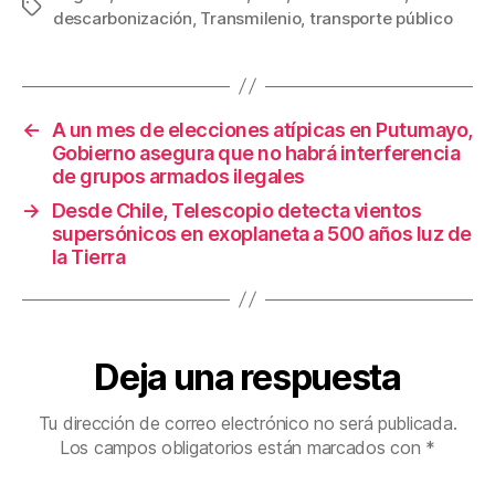
Etiquetas
descarbonización
,
Transmilenio
,
transporte público
e
er
e
p
b
st
ar
o
tir
←
A un mes de elecciones atípicas en Putumayo,
o
Gobierno asegura que no habrá interferencia
k
de grupos armados ilegales
→
Desde Chile, Telescopio detecta vientos
supersónicos en exoplaneta a 500 años luz de
la Tierra
Deja una respuesta
Tu dirección de correo electrónico no será publicada.
Los campos obligatorios están marcados con
*