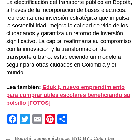
La electrificación del transporte público en Bogotá,
a través de la incorporación de buses eléctricos,
representa una inversión estratégica que impulsa
la sostenibilidad, mejora la calidad de vida de los
ciudadanos y garantiza un retorno de inversión
significativo. La capital reafirmaría su compromiso
con la innovación y la transformación del
transporte urbano, estableciendo un modelo a
seguir para otras ciudades en Colombia y el
mundo.
Lea también:
Edukit, nuevo emprendimiento
para comprar útiles escolares beneficiando su
bolsillo [FOTOS]
F
T
E
Pi
C
a
wi
m
nt
o
c
tt
ail
er
m
Bogotá
,
buses eléctricos
,
BYD
,
BYD Colombia
,