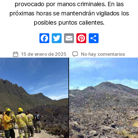
provocado por manos criminales. En las
próximas horas se mantendrán vigilados los
posibles puntos calientes.
F
T
E
Pi
C
a
w
m
nt
o
en
15 de enero de 2025
No hay comentarios
Fecha
c
itt
ail
er
m
Incen
de
e
er
e
p
forest
la
en
b
st
ar
entrada
el
o
tir
Parqu
o
Nacio
Natur
k
Ching
fue
extin
en
su