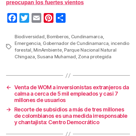
preocupan los fuertes vientos
F
T
E
Pi
C
a
wi
m
nt
o
c
tt
ail
er
m
Biodiversidad
,
Bomberos
,
Cundinamarca
,
Emergencia
,
Gobernador de Cundinamarca
,
incendio
e
er
e
p
Etiquetas
forestal
,
MinAmbiente
,
Parque Nacional Natural
b
st
ar
Chingaza
,
Susana Muhamad
,
Zona protegida
o
tir
o
k
←
Venta de WOM a inversionistas extranjeros da
calma a cerca de 5 mil empleados y casi 7
millones de usuarios
→
Recorte de subsidios a más de tres millones
de colombianos es una medida irresponsable
y chantajista: Centro Democrático