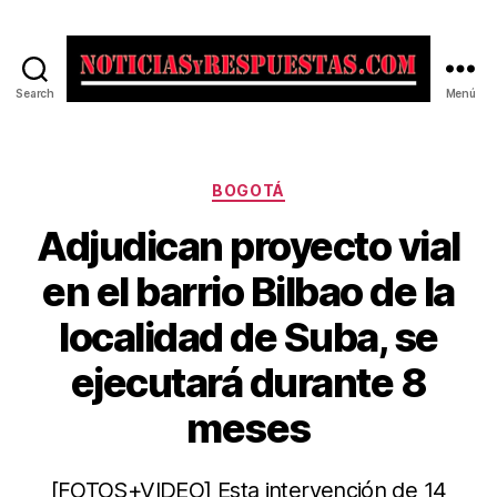
Search
Menú
Noticias
y
Respuestas
Categorías
BOGOTÁ
Adjudican proyecto vial
en el barrio Bilbao de la
localidad de Suba, se
ejecutará durante 8
meses
[FOTOS+VIDEO] Esta intervención de 14