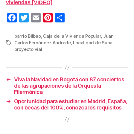
viviendas [VIDEO]
F
T
E
Pi
C
a
wi
m
nt
o
c
tt
ail
er
m
barrio Bilbao
,
Caja de la Vivienda Popular
,
Juan
Carlos Fernández Andrade
,
Localidad de Suba
,
Etiquetas
e
er
e
p
proyecto vial
b
st
ar
o
tir
o
←
Viva la Navidad en Bogotá con 87 conciertos
k
de las agrupaciones de la Orquesta
Filarmónica
→
Oportunidad para estudiar en Madrid, España,
con becas del 100%, conozca los requisitos