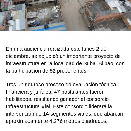
loca
de
Sub
se
ejec
dur
8
En una audiencia realizada este lunes 2 de
mes
diciembre, se adjudicó un importante proyecto de
infraestructura en la localidad de Suba, Bilbao, con
la participación de 52 proponentes.
Tras un riguroso proceso de evaluación técnica,
financiera y jurídica, 47 postulantes fueron
habilitados, resultando ganador el consorcio
Infraestructura Vial. Este consorcio liderará la
intervención de 14 segmentos viales, que abarcan
aproximadamente 4.276 metros cuadrados.