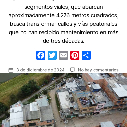
segmentos viales, que abarcan
aproximadamente 4.276 metros cuadrados,
busca transformar calles y vías peatonales
que no han recibido mantenimiento en más
de tres décadas.
F
T
E
Pi
C
a
w
m
nt
o
en
3 de diciembre de 2024
No hay comentarios
Fecha
c
itt
ail
er
m
Adj
de
e
er
e
p
pro
la
vial
b
st
ar
entrada
en
o
tir
el
o
barr
Bilb
k
de
la