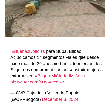
¡
#BuenasNoticias
para Suba, Bilbao!
Adjudicamos 14 segmentos viales que desde
hace más de 30 años no han sido intervenidos.
Seguimos comprometidos en construir mejores
entornos en
#BogotáMiCiudadMiCasa
pic.twitter.com/eDyVecb5F4
— CVP Caja de la Vivienda Popular
(@CVPBogota)
December 3, 2024