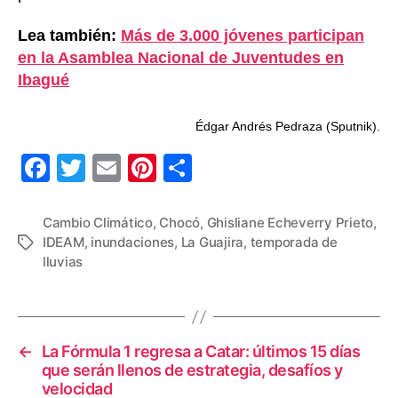
Lea también:
Más de 3.000 jóvenes participan
en la Asamblea Nacional de Juventudes en
Ibagué
Édgar Andrés Pedraza (Sputnik).
F
T
E
Pi
C
a
wi
m
nt
o
c
tt
ail
er
m
Cambio Climático
,
Chocó
,
Ghisliane Echeverry Prieto
,
IDEAM
,
inundaciones
,
La Guajira
,
temporada de
Etiquetas
e
er
e
p
lluvias
b
st
ar
o
tir
o
←
La Fórmula 1 regresa a Catar: últimos 15 días
k
que serán llenos de estrategia, desafíos y
velocidad