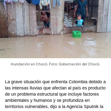
son
o
con
k
de
un
hist
de
fen
cli
acu
Dir
del
ID
Inundación en Chocó. Foto: Gobernación del Chocó.
La grave situación que enfrenta Colombia debido a
las intensas lluvias que afectan al país es producto
de un problema estructural que incluye factores
ambientales y humanos y se profundiza en
territorios vulnerables, dijo a la Agencia Sputnik la