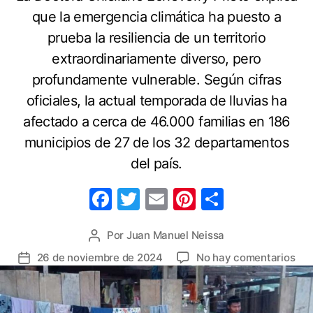
que la emergencia climática ha puesto a
prueba la resiliencia de un territorio
extraordinariamente diverso, pero
profundamente vulnerable. Según cifras
oficiales, la actual temporada de lluvias ha
afectado a cerca de 46.000 familias en 186
municipios de 27 de los 32 departamentos
del país.
F
T
E
Pi
C
a
w
m
nt
o
Por
Juan Manuel Neissa
Autor
c
itt
ai
er
m
de
en
26 de noviembre de 2024
No hay comentarios
Fecha
e
er
l
e
p
la
Cris
de
b
st
ar
entrada
por
la
lluv
o
tir
entrada