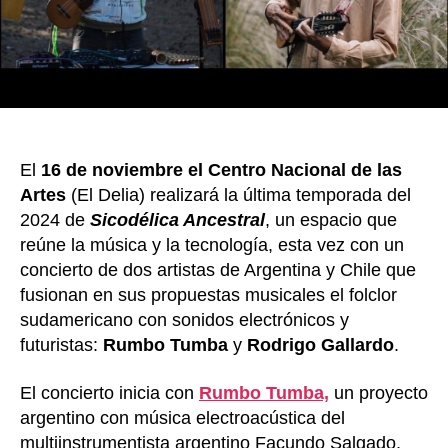
con
cie
el
añ
en
El
Del
El
16 de noviembre el Centro Nacional de las
Artes
(El Delia) realizará la última temporada del
2024 de
Sicodélica Ancestral
, un espacio que
reúne la música y la tecnología, esta vez con un
concierto de dos artistas de Argentina y Chile que
fusionan en sus propuestas musicales el folclor
sudamericano con sonidos electrónicos y
futuristas:
Rumbo Tumba
y
Rodrigo Gallardo
.
El concierto inicia con
Rumbo Tumba,
un proyecto
argentino con música electroacústica del
multiinstrumentista argentino Facundo Salgado,