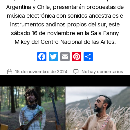
Argentina y Chile, presentarán propuestas de
música electrónica con sonidos ancestrales e
instrumentos andinos propios del sur, este
sábado 16 de noviembre en la Sala Fanny
Mikey del Centro Nacional de las Artes.
F
T
E
Pi
C
a
w
m
nt
o
en
15 de noviembre de 2024
No hay comentarios
Fecha
c
itt
ail
er
m
Sic
de
e
er
e
p
Anc
la
co
b
st
ar
entrada
Ru
o
tir
Tu
o
y
Rod
k
Gal
en