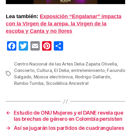
Lea también:
Exposición “Engalanar” impacta
con la Virgen de la arepa, la Virgen de la
escoba y Canta y no llores
F
T
E
Pi
C
a
wi
m
nt
o
c
tt
ail
er
m
Centro Nacional de las Artes Delia Zapata Olivella
,
Concierto
,
Cultura
,
El Delia
,
entretenimiento
,
Facundo
e
er
e
p
Etiquetas
Salgado
,
Música electrónica
,
Rodrigo Gallardo
,
b
st
ar
Rumbo Tumba
,
Sicodélica Ancestral
o
tir
o
k
←
Estudio de ONU Mujeres y el DANE revela que
las brechas de género en Colombia persisten
→
Así se jugarán los partidos de cuadrangulares