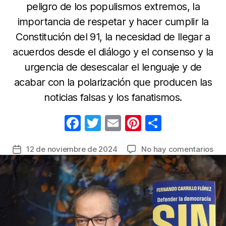
peligro de los populismos extremos, la
importancia de respetar y hacer cumplir la
Constitución del 91, la necesidad de llegar a
acuerdos desde el diálogo y el consenso y la
urgencia de desescalar el lenguaje y de
acabar con la polarización que producen las
noticias falsas y los fanatismos.
F
T
E
Pi
C
a
w
m
nt
o
en
12 de noviembre de 2024
No hay comentarios
Fecha
c
itt
ail
er
m
El
de
e
er
e
p
exp
la
Fer
b
st
ar
entrada
Carr
o
tir
Fló
o
pre