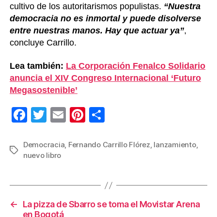
cultivo de los autoritarismos populistas.
“Nuestra
democracia no es inmortal y puede disolverse
entre nuestras manos. Hay que actuar ya”
,
concluye Carrillo.
Lea también:
La Corporación Fenalco Solidario
anuncia el XIV Congreso Internacional ‘Futuro
Megasostenible’
F
T
E
Pi
C
a
wi
m
nt
o
c
tt
ail
er
m
Democracia
,
Fernando Carrillo Flórez
,
lanzamiento
,
Etiquetas
nuevo libro
e
er
e
p
b
st
ar
o
tir
←
La pizza de Sbarro se toma el Movistar Arena
o
en Bogotá