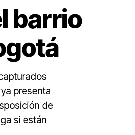
l barrio
ogotá
 capturados
 ya presenta
isposición de
iga si están