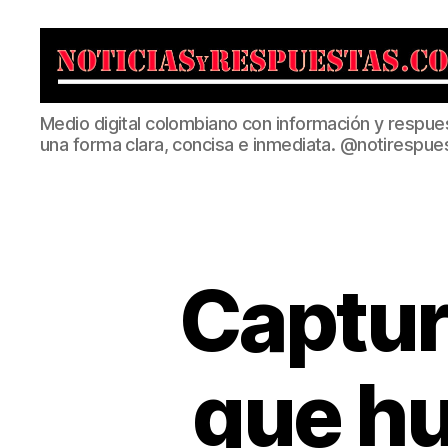
Noticias
Medio digital colombiano con información y respue
y
una forma clara, concisa e inmediata. @notirespue
Respuestas
Captur
que hu