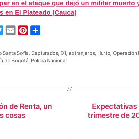
ipar en el ataque que dejó un militar muerto 
s en El Plateado (Cauca)
T
E
Pi
C
wi
m
nt
o
tt
ail
er
m
o Santa Sofía
,
Capturados
,
D1
,
extranjeros
,
Hurto
,
Operación
s
er
e
p
cía de Bogotá
,
Policía Nacional
st
ar
tir
ión de Renta, un
Expectativas 
as cosas
trimestre de 2