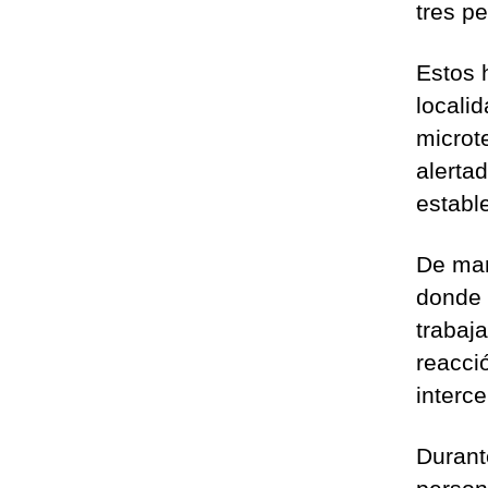
tres pe
Estos 
locali
microte
alertad
establ
De man
donde 
trabaj
reacci
interce
Durante