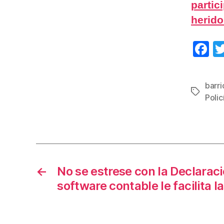
partic
herido
F
a
c
barri
Etiqueta
e
Poli
b
o
o
k
←
No se estrese con la Declarac
software contable le facilita l