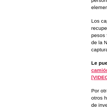
person
elemen
Los ca
recupe
pesos 
de la 
captur
Le pue
camión
[VIDE
Por ot
otros 
de inv