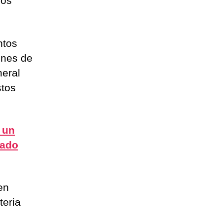
los
ntos
ones de
neral
stos
 un
rado
en
teria