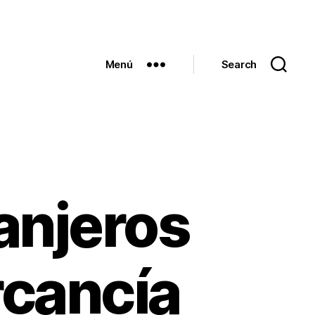
Menú
Search
anjeros
rcancía