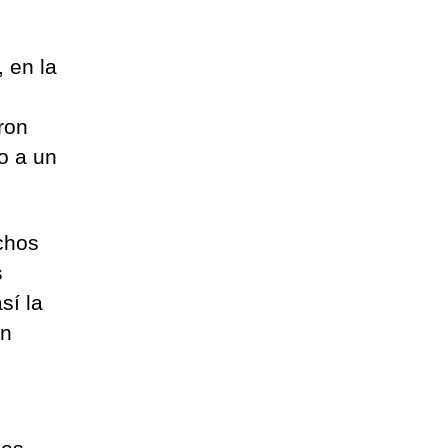
 en la
ron
to a un
echos
s
sí la
an