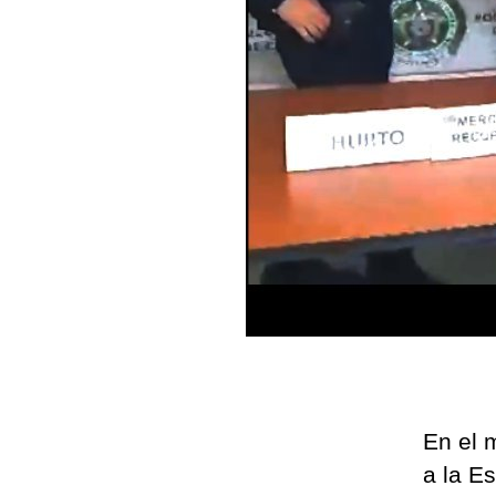
En el 
a la E