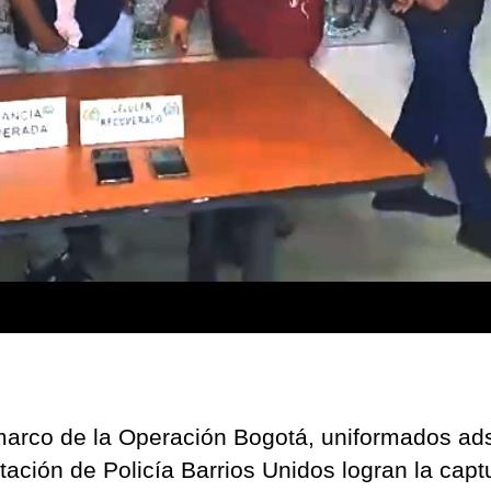
bar
Sa
Sof
de
Bo
marco de la Operación Bogotá, uniformados ads
stación de Policía Barrios Unidos logran la capt