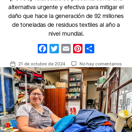
alternativa urgente y efectiva para mitigar el
daño que hace la generación de 92 millones
de toneladas de residuos textiles al año a
nivel mundial.
F
T
E
Pi
C
a
w
m
nt
o
en
21 de octubre de 2024
No hay comentarios
Fecha
c
itt
ail
er
m
Inici
de
e
er
e
p
de
la
la
b
st
ar
entrada
CMM
o
tir
conv
o
resi
texti
k
en
opor
sost