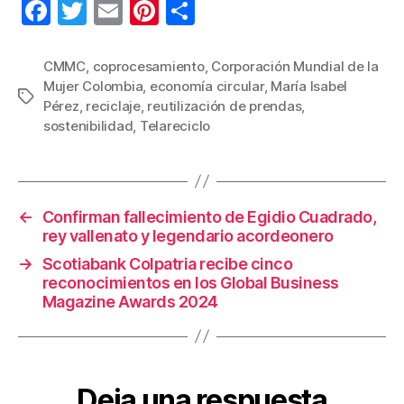
F
T
E
Pi
C
a
wi
m
nt
o
c
tt
ail
er
m
CMMC
,
coprocesamiento
,
Corporación Mundial de la
Mujer Colombia
,
economía circular
,
María Isabel
e
er
e
p
Etiquetas
Pérez
,
reciclaje
,
reutilización de prendas
,
b
st
ar
sostenibilidad
,
Telareciclo
o
tir
o
k
←
Confirman fallecimiento de Egidio Cuadrado,
rey vallenato y legendario acordeonero
→
Scotiabank Colpatria recibe cinco
reconocimientos en los Global Business
Magazine Awards 2024
Deja una respuesta