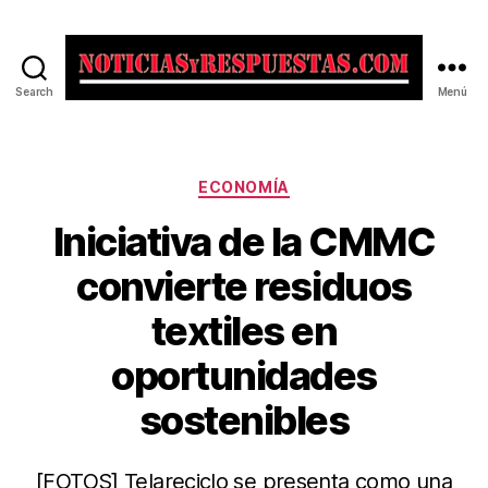
Search
Menú
Noticias
y
Respuestas
Categorías
ECONOMÍA
Iniciativa de la CMMC
convierte residuos
textiles en
oportunidades
sostenibles
[FOTOS] Telareciclo se presenta como una