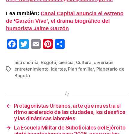
Lea también:
Canal Capital anuncia el estreno
de ‘Garzón Vive’, el drama biográfico del
humorista Jaime Garzón
F
T
E
Pi
C
a
wi
m
nt
o
c
tt
ail
er
m
astronomía
,
Bogotá
,
ciencia
,
Cultura
,
diversión
,
entretenimiento
,
Idartes
,
Plan familiar
,
Planetario de
Etiquetas
e
er
e
p
Bogotá
b
st
ar
o
tir
o
←
Protagonistas Urbanos, arte que muestra el
k
ritmo acelerado de las ciudades, los desafíos
y las dinámicas laborales
→
La Escuela Militar de Suboficiales del Ejército
abrió inscripciones para 2025, conozca los