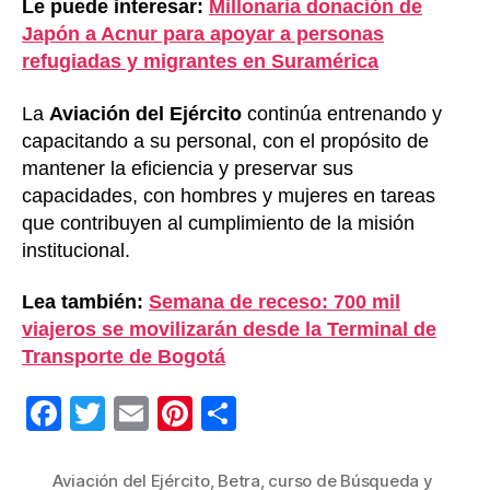
Le puede interesar:
Millonaria donación de
Japón a Acnur para apoyar a personas
refugiadas y migrantes en Suramérica
La
Aviación del Ejército
continúa entrenando y
capacitando a su personal, con el propósito de
mantener la eficiencia y preservar sus
capacidades, con hombres y mujeres en tareas
que contribuyen al cumplimiento de la misión
institucional.
Lea también:
Semana de receso: 700 mil
viajeros se movilizarán desde la Terminal de
Transporte de Bogotá
F
T
E
Pi
C
a
wi
m
nt
o
c
tt
ail
er
m
Aviación del Ejército
,
Betra
,
curso de Búsqueda y