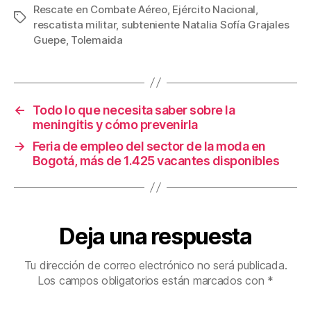
Rescate en Combate Aéreo
,
Ejército Nacional
,
e
er
e
p
Etiquetas
rescatista militar
,
subteniente Natalia Sofía Grajales
b
st
ar
Guepe
,
Tolemaida
o
tir
o
k
←
Todo lo que necesita saber sobre la
meningitis y cómo prevenirla
→
Feria de empleo del sector de la moda en
Bogotá, más de 1.425 vacantes disponibles
Deja una respuesta
Tu dirección de correo electrónico no será publicada.
Los campos obligatorios están marcados con
*