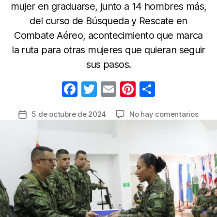
mujer en graduarse, junto a 14 hombres más,
del curso de Búsqueda y Rescate en
Combate Aéreo, acontecimiento que marca
la ruta para otras mujeres que quieran seguir
sus pasos.
F
T
E
Pi
C
a
w
m
nt
o
en
5 de octubre de 2024
No hay comentarios
Fecha
c
itt
ail
er
m
Una
de
e
er
e
p
muje
la
hace
b
st
ar
entrada
histo
o
tir
en
o
el
Ejérc
k
Nacio
al