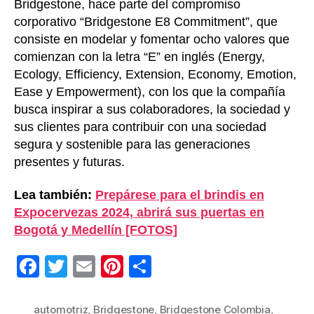
Bridgestone, hace parte del compromiso
corporativo “Bridgestone E8 Commitment”, que
consiste en modelar y fomentar ocho valores que
comienzan con la letra “E” en inglés (Energy,
Ecology, Efficiency, Extension, Economy, Emotion,
Ease y Empowerment), con los que la compañía
busca inspirar a sus colaboradores, la sociedad y
sus clientes para contribuir con una sociedad
segura y sostenible para las generaciones
presentes y futuras.
Lea también:
Prepárese para el brindis en
Expocervezas 2024, abrirá sus puertas en
Bogotá y Medellín [FOTOS]
F
T
E
Pi
C
a
wi
m
nt
o
c
tt
ail
er
m
automotriz
,
Bridgestone
,
Bridgestone Colombia
,