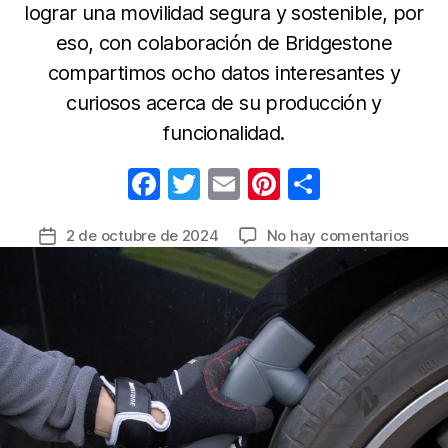
lograr una movilidad segura y sostenible, por
eso, con colaboración de Bridgestone
compartimos ocho datos interesantes y
curiosos acerca de su producción y
funcionalidad.
F
T
E
Pi
C
a
w
m
nt
o
en
2 de octubre de 2024
No hay comentarios
Fecha
c
itt
ail
er
m
¿Cre
de
e
er
e
p
saber
la
todo
b
st
ar
entrada
sobre
o
tir
las
o
llant
Cono
k
ocho
curio