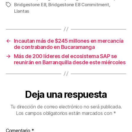
Bridgestone E8
,
Bridgestone E8 Commitment
,
Etiquetas
e
er
e
p
Llantas
b
st
ar
o
tir
o
←
Incautan más de $245 millones en mercancía
k
de contrabando en Bucaramanga
→
Más de 200 líderes del ecosistema SAP se
reunirán en Barranquilla desde este miércoles
Deja una respuesta
Tu dirección de correo electrónico no será publicada.
Los campos obligatorios están marcados con
*
Comentario
*