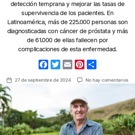
detección temprana y mejorar las tasas de
supervivencia de los pacientes. En
Latinoamérica, más de 225.000 per­­sonas son
diagnosticadas con cáncer de próstata y más
de 61.000 de ellas fallecen por
complicaciones de esta enfermedad.
F
T
E
Pi
C
a
w
m
nt
o
en
27 de septiembre de 2024
No hay comentarios
Fecha
c
itt
ail
er
m
De
de
e
er
e
p
los
la
5
b
st
ar
entrada
mi
o
tir
y
o
ve
má
k
co