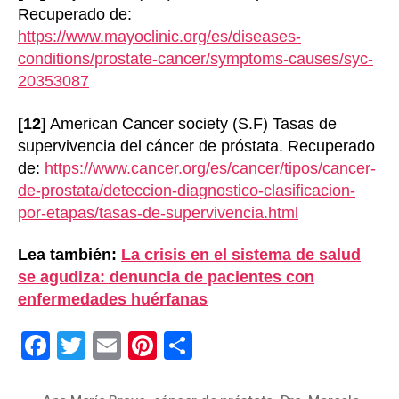
Recuperado de:
https://www.mayoclinic.org/es/diseases-
conditions/prostate-cancer/symptoms-causes/syc-
20353087
[12]
American Cancer society (S.F) Tasas de
supervivencia del cáncer de próstata. Recuperado
de:
https://www.cancer.org/es/cancer/tipos/cancer-
de-prostata/deteccion-diagnostico-clasificacion-
por-etapas/tasas-de-supervivencia.html
Lea también:
La crisis en el sistema de salud
se agudiza: denuncia de pacientes con
enfermedades huérfanas
F
T
E
Pi
C
a
wi
m
nt
o