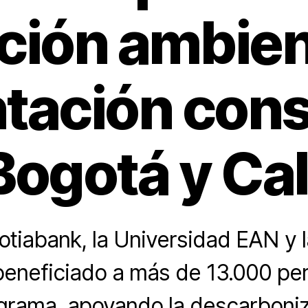
ión ambient
tación con
Bogotá y Ca
tiabank, la Universidad EAN y l
beneficiado a más de 13.000 pe
grama, apoyando la descarboni