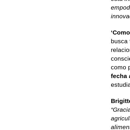
empode
innova
‘Como
busca 
relaci
consci
como p
fecha 
estudi
Brigit
“Graci
agricu
alimen