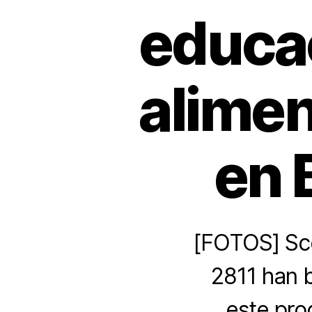
educac
alimen
en 
[FOTOS] Sco
2811 han 
este pro