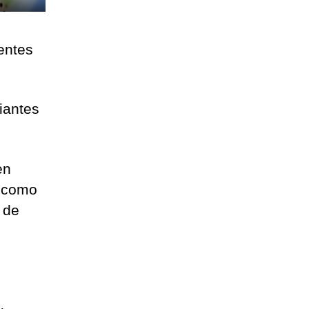
entes
iantes
en
n como
 de