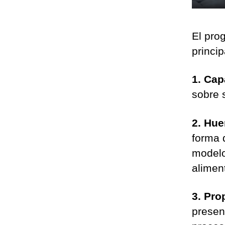
El pro
princip
1. Cap
sobre s
2. Hue
forma 
modelo
alimen
3. Pro
presen