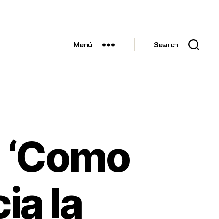
Menú
Search
a ‘Como
ia la