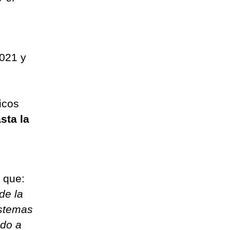
021 y
n
icos
sta la
 que:
de la
istemas
ido a