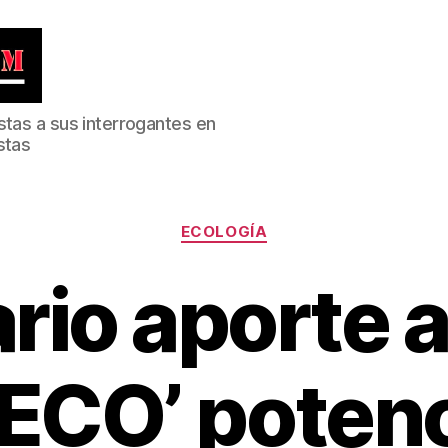
stas a sus interrogantes en
stas
Categorías
ECOLOGÍA
ario aporte 
ECO’ potenc