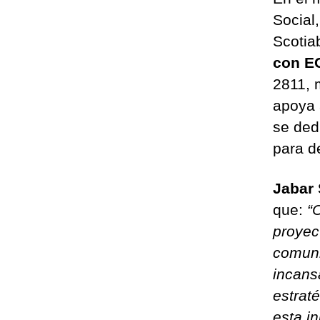
Social
Scotia
con E
2811, 
apoya 
se ded
para d
Jabar
que:
“
proyec
comuni
incans
estrat
esta i