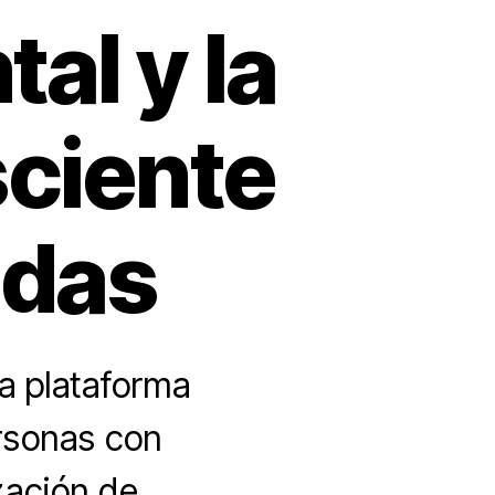
al y la
sciente
ldas
a plataforma
rsonas con
zación de