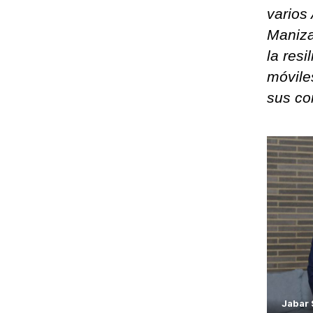
varios
Maniza
la resi
móvile
sus co
Jabar 