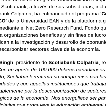
, Scotiabank, a través de sus subsidiarias, inc
bank Colpatria, ha cofinanciado el programa ‘
C
CO’
de la Universidad EAN y de la plataforma g
mediante el Net Zero Research Fund, Fondo q
a organizaciones benéficas y sin fines de lucr
ican a la investigación y desarrollo de oportun
escarbonizar sectores clave de la economía.
 Singh
, presidente de
Scotiabank Colpatria
, r
Con un aporte de 100.000 dólares canadienses
to, Scotiabank reafirma su compromiso con la
dades y con aquellas instituciones que trabaj
ablemente por la descarbonización de sectore
égicos de la economía. Nos enorgullece ser par
niciativa que promueve la educación ambiental y