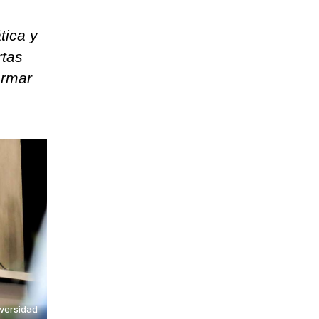
tica y
rtas
ormar
iversidad