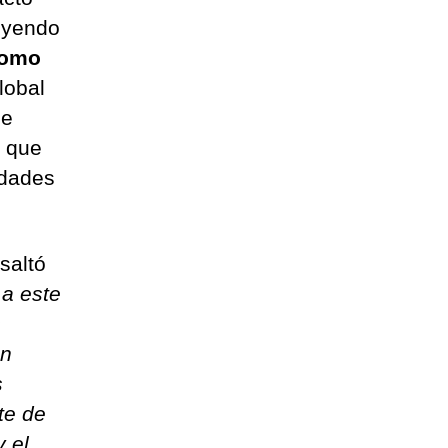
luyendo
omo
lobal
ue
o que
idades
esaltó
 a este
s
an
s
te de
 el