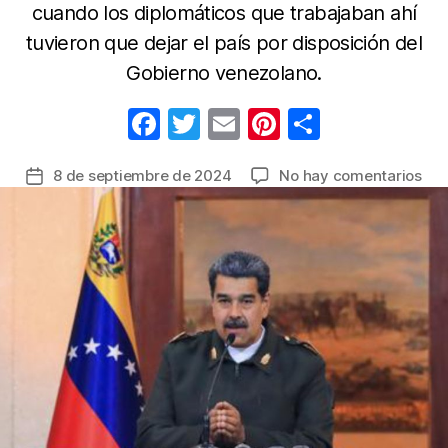
cuando los diplomáticos que trabajaban ahí
tuvieron que dejar el país por disposición del
Gobierno venezolano.
F
T
E
Pi
C
a
w
m
nt
o
en
8 de septiembre de 2024
No hay comentarios
Fecha
c
itt
ail
er
m
Ven
de
e
er
e
p
rev
la
a
b
st
ar
entrada
Bras
o
tir
ben
o
par
rep
k
int
de
Arg