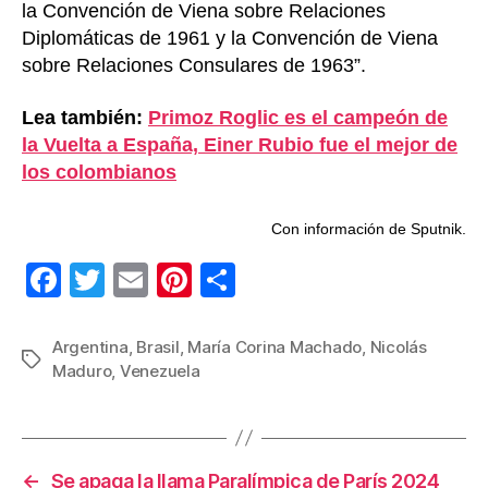
la Convención de Viena sobre Relaciones
Diplomáticas de 1961 y la Convención de Viena
sobre Relaciones Consulares de 1963”.
Lea también:
Primoz Roglic es el campeón de
la Vuelta a España, Einer Rubio fue el mejor de
los colombianos
Con información de Sputnik.
F
T
E
Pi
C
a
wi
m
nt
o
c
tt
ail
er
m
Argentina
,
Brasil
,
María Corina Machado
,
Nicolás
Etiquetas
Maduro
,
Venezuela
e
er
e
p
b
st
ar
o
tir
←
Se apaga la llama Paralímpica de París 2024