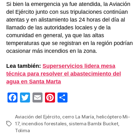
Si bien la emergencia ya fue atendida, la Aviación
del Ejército junto con sus tripulaciones continúan
atentas y en alistamiento las 24 horas del día al
llamado de las autoridades locales y de la
comunidad en general, ya que las altas
temperaturas que se registran en la región podrían
ocasionar más incendios en la zona.
Lea también:
Superservicios lidera mesa
técnica para resolver el abastecimiento del
agua en Santa Marta
F
T
E
Pi
C
a
wi
m
nt
o
c
tt
ail
er
m
Aviación del Ejército
,
cerro La María
,
helicóptero Mi-
17
,
incendios forestales
,
sistema Bambi Bucket
,
Etiquetas
e
er
e
p
Tolima
b
st
ar