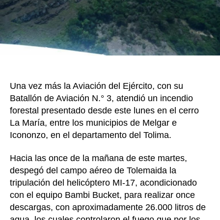
en
el
cer
La
Mar
par
con
inc
Una vez más la Aviación del Ejército, con su
for
Batallón de Aviación N.° 3, atendió un incendio
forestal presentado desde este lunes en el cerro
La María, entre los municipios de Melgar e
Icononzo, en el departamento del Tolima.
Hacia las once de la mañana de este martes,
despegó del campo aéreo de Tolemaida la
tripulación del helicóptero MI-17, acondicionado
con el equipo Bambi Bucket, para realizar once
descargas, con aproximadamente 26.000 litros de
agua, los cuales controlaron el fuego que por los