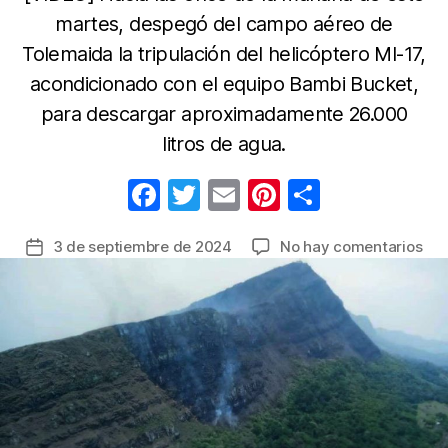
martes, despegó del campo aéreo de
Tolemaida la tripulación del helicóptero MI-17,
acondicionado con el equipo Bambi Bucket,
para descargar aproximadamente 26.000
litros de agua.
F
T
E
Pi
C
a
w
m
nt
o
en
3 de septiembre de 2024
No hay comentarios
Fecha
c
itt
ail
er
m
La
de
e
er
e
p
Avi
la
del
b
st
ar
entrada
Ejé
o
tir
rea
o
11
des
k
de
ag