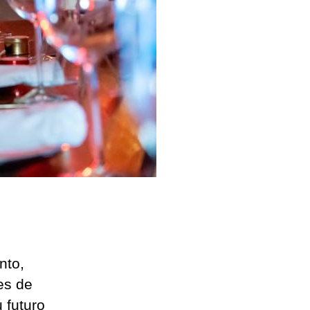
iñez
olombiana
nto,
es de
 futuro