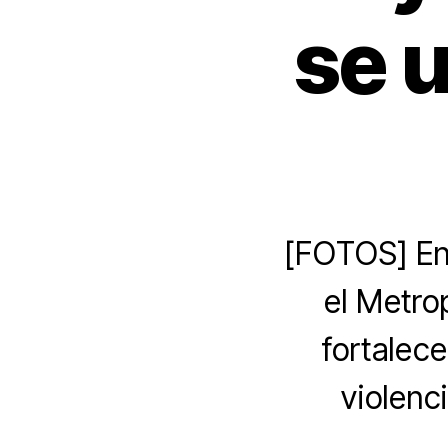
se u
[FOTOS] En 
el Metro
fortalece
violenc