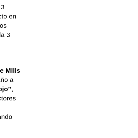
 3
cto en
los
da 3
e Mills
año a
ojo”
,
ctores
uando