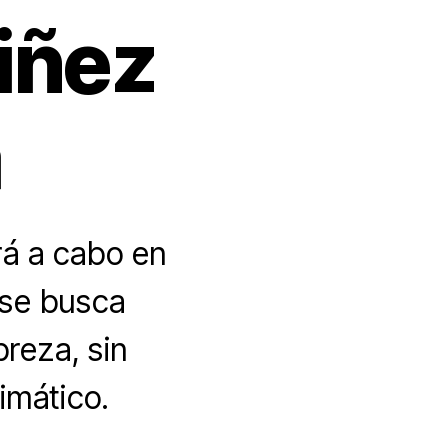
niñez
a
rá a cabo en
 se busca
breza, sin
imático.