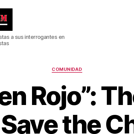
stas a sus interrogantes en
stas
Categorías
COMUNIDAD
en Rojo”: The
 Save the C