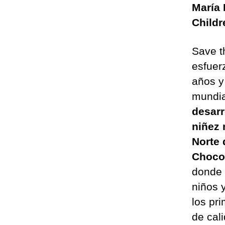
María
Child
Save t
esfuer
años y
mundia
desarr
niñez 
Norte 
Choco,
donde 
niños 
los pr
de cali