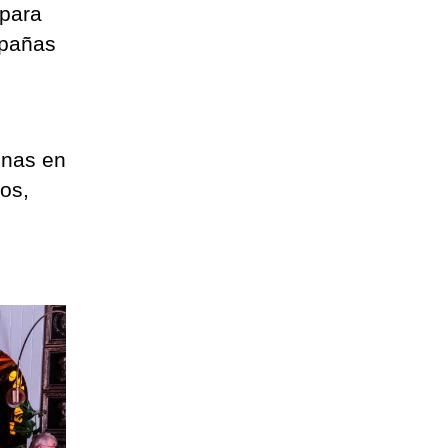
 para
mpañas
onas en
os,