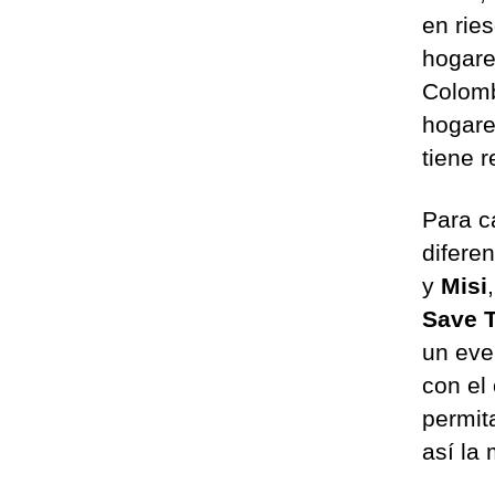
en rie
hogare
Colomb
hogare
tiene 
Para c
difere
y
Misi
Save T
un eve
con el 
permita
así la 