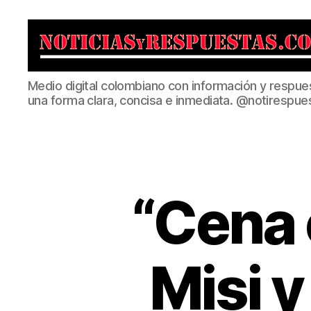
Noticias
Medio digital colombiano con información y respue
y
una forma clara, concisa e inmediata. @notirespue
Respuestas
“Cena 
Misi y