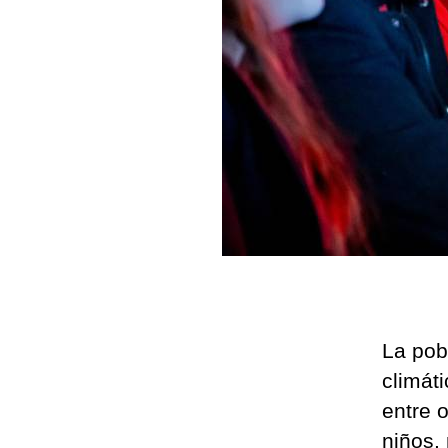
La pob
climát
entre 
niños,