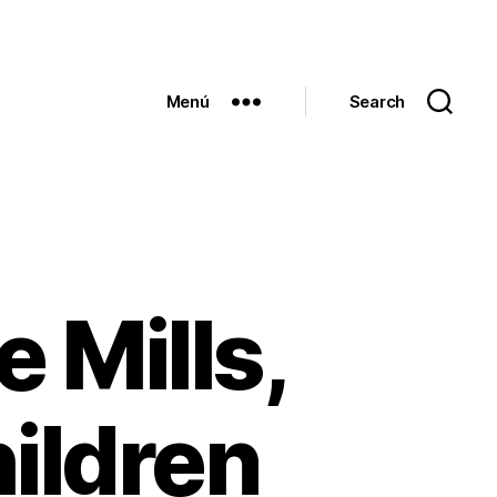
Menú
Search
 Mills,
hildren