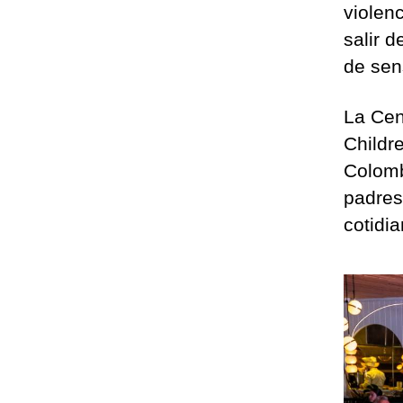
violen
salir 
de sen
La Cen
Childr
Colomb
padres
cotidia