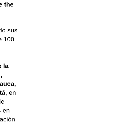
e the
do sus
e 100
 la
,
rauca,
tá
, en
de
s en
cación