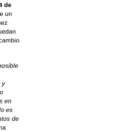
4 de
ne un
ñez
puedan
 cambio
posible
 y
ro
as en
do es
ntos de
ma