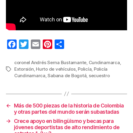
F
T
E
Pi
C
a
wi
m
nt
o
c
tt
ail
er
m
coronel Andrés Serna Bustamante
,
Cundinamarca
,
Extorsión
,
Hurto de vehículos
,
Policía
,
Policía
Etiquetas
e
er
e
p
Cundinamarca
,
Sabana de Bogotá
,
secuestro
b
st
ar
o
tir
o
←
Más de 500 piezas de la historia de Colombia
k
y otras partes del mundo serán subastadas
→
Crece apoyo en bilingüismo y becas para
jóvenes deportistas de alto rendimiento de