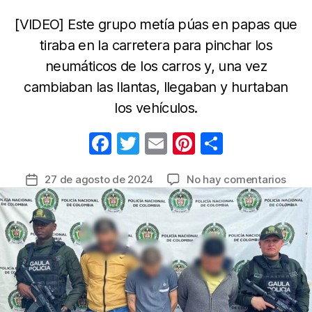
[VIDEO] Este grupo metía púas en papas que
tiraba en la carretera para pinchar los
neumáticos de los carros y, una vez
cambiaban las llantas, llegaban y hurtaban
los vehículos.
F
T
E
Pi
C
a
w
m
nt
o
en
27 de agosto de 2024
No hay comentarios
Fecha
c
itt
ail
er
m
Caye
de
e
er
e
p
3
la
de
b
st
ar
entrada
“Los
o
tir
Miche
o
band
dedi
k
a