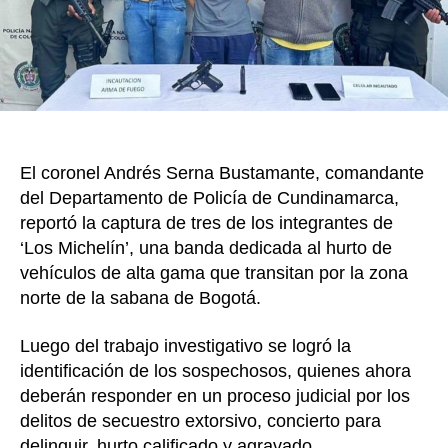
robar
vehíc
de
alta
gam
en
la
zona
El coronel Andrés Serna Bustamante, comandante
norte
del Departamento de Policía de Cundinamarca,
de
reportó la captura de tres de los integrantes de
la
‘Los Michelín’, una banda dedicada al hurto de
Saba
de
vehículos de alta gama que transitan por la zona
Bogo
norte de la sabana de Bogotá.
Luego del trabajo investigativo se logró la
identificación de los sospechosos, quienes ahora
deberán responder en un proceso judicial por los
delitos de secuestro extorsivo, concierto para
delinquir, hurto calificado y agravado.