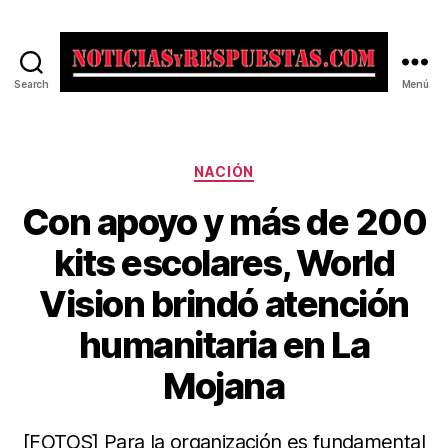
Search
Menú
Noticias
y
Respuestas
Categorías
NACIÓN
Con apoyo y más de 200
kits escolares, World
Vision brindó atención
humanitaria en La
Mojana
[FOTOS] Para la organización es fundamental