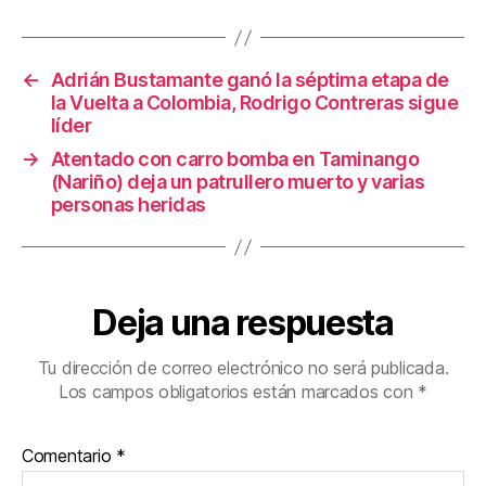
b
st
ar
o
tir
←
Adrián Bustamante ganó la séptima etapa de
o
la Vuelta a Colombia, Rodrigo Contreras sigue
k
líder
→
Atentado con carro bomba en Taminango
(Nariño) deja un patrullero muerto y varias
personas heridas
Deja una respuesta
Tu dirección de correo electrónico no será publicada.
Los campos obligatorios están marcados con
*
Comentario
*