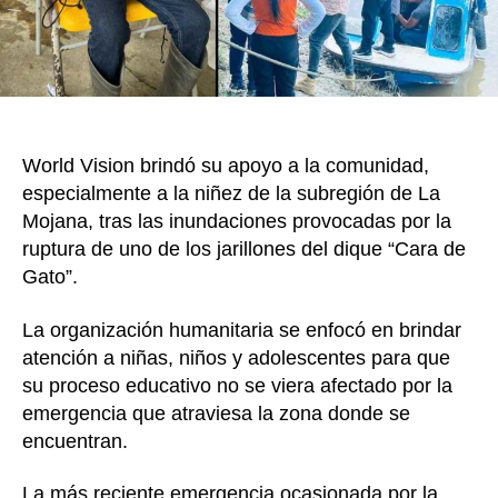
Vision
brindó
atenci
humani
en
La
World Vision brindó su apoyo a la comunidad,
Mojan
especialmente a la niñez de la subregión de La
Mojana, tras las inundaciones provocadas por la
ruptura de uno de los jarillones del dique “Cara de
Gato”.
La organización humanitaria se enfocó en brindar
atención a niñas, niños y adolescentes para que
su proceso educativo no se viera afectado por la
emergencia que atraviesa la zona donde se
encuentran.
La más reciente emergencia ocasionada por la