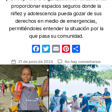
proporcionar espacios seguros donde la
niñez y adolescencia pueda gozar de sus
derechos en medio de emergencias,
permitiéndoles entender la situación por la
que pasa su comunidad.
F
T
E
Pi
C
a
w
m
nt
o
en
21 de junio de 2024
No hay comentarios
Fecha
c
itt
ail
er
m
Con
de
e
er
e
p
apoyo
la
y
b
st
ar
entrada
más
o
tir
de
o
200
kits
k
escola
World