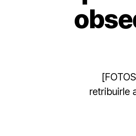
obseq
[FOTOS]
retribuirle