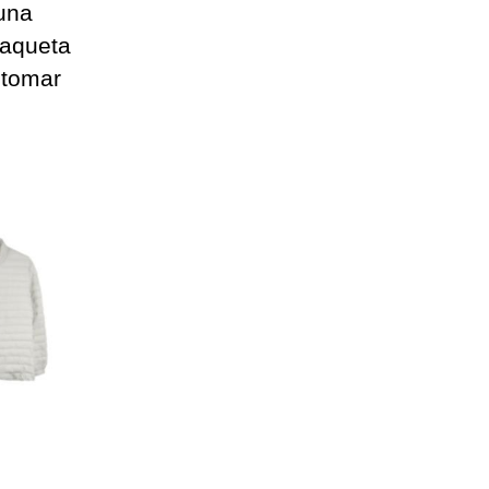
 una
haqueta
 tomar