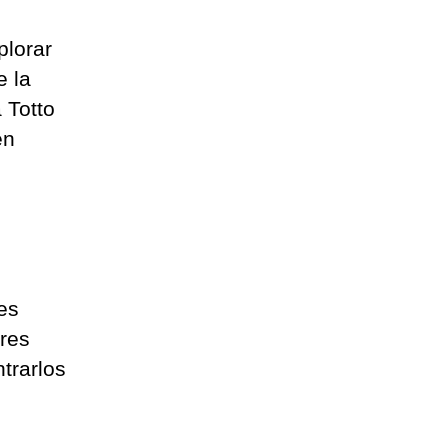
plorar
e la
 Totto
en
es
ores
trarlos