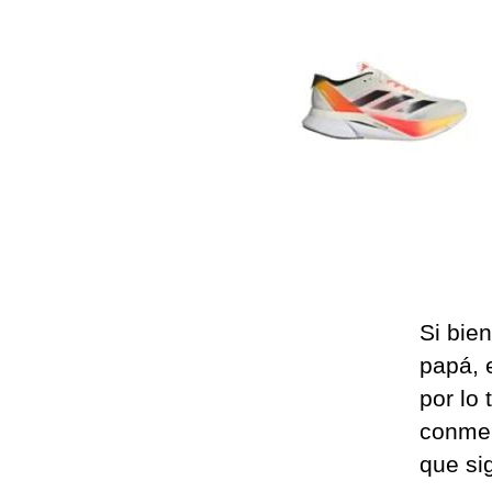
Si bie
papá, 
por lo
conmem
que si