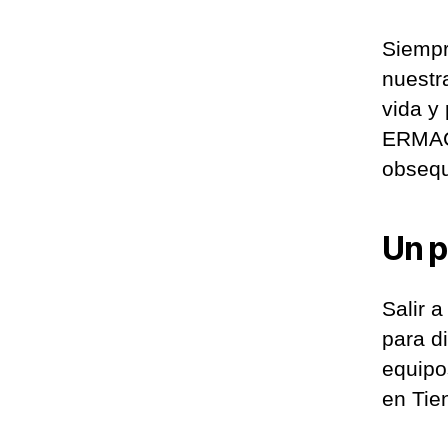
Siempr
nuestr
vida y 
ERMAC
obsequ
Un p
Salir 
para d
equipo
en Tie