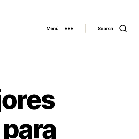
Menú
Search
jores
 para