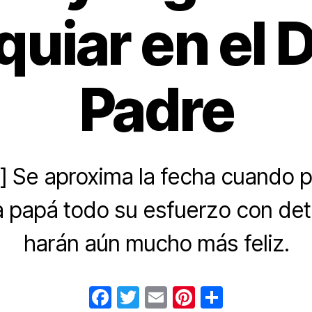
uiar en el D
Padre
 Se aproxima la fecha cuando
 a papá todo su esfuerzo con det
harán aún mucho más feliz.
F
T
E
Pi
C