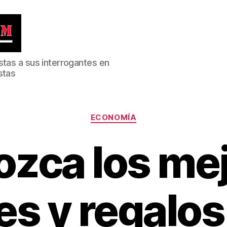
stas a sus interrogantes en
stas
Categorías
ECONOMÍA
zca los me
es y regalos