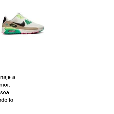
enaje a
amor;
 sea
odo lo