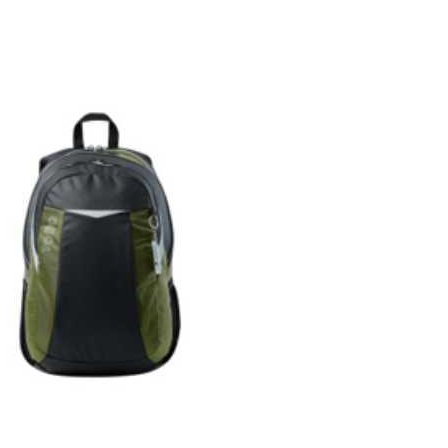
zca
res
s
os
quiar
e