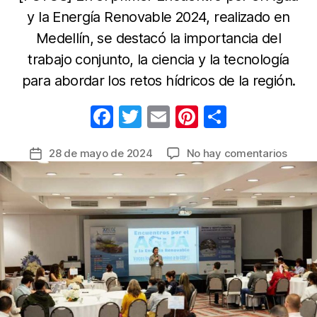
y la Energía Renovable 2024, realizado en
Medellín, se destacó la importancia del
trabajo conjunto, la ciencia y la tecnología
para abordar los retos hídricos de la región.
F
T
E
Pi
C
a
w
m
nt
o
en
28 de mayo de 2024
No hay comentarios
Fecha
c
itt
ail
er
m
En
de
e
er
e
p
Medell
la
soluc
b
st
ar
entrada
a
o
tir
desaf
o
en
torno
k
al
agua,
la