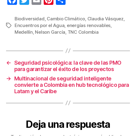
a
wi
m
nt
o
c
tt
ail
er
m
Biodiversidad
,
Cambio Climático
,
Claudia Vásquez
,
Encuentros por el Agua
,
energías renovables
,
Etiquetas
e
er
e
p
Medellín
,
Nelson García
,
TNC Colombia
b
st
ar
o
tir
o
←
Seguridad psicológica: la clave de las PMO
k
para garantizar el éxito de los proyectos
→
Multinacional de seguridad inteligente
convierte a Colombia en hub tecnológico para
Latam y el Caribe
Deja una respuesta