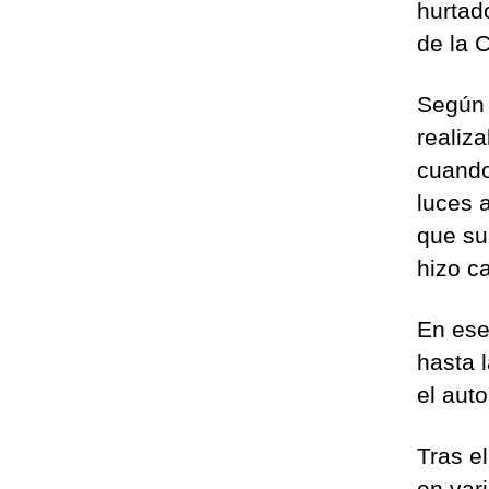
hurtad
de la C
Según e
realiza
cuando
luces 
que su
hizo c
En ese
hasta 
el aut
Tras e
en var