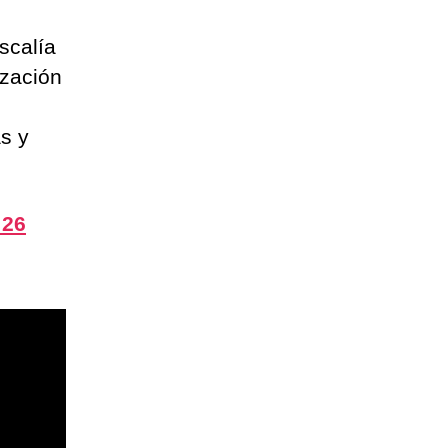
scalía
ización
as y
 26