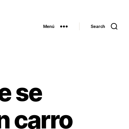
Menú
Search
e se
n carro