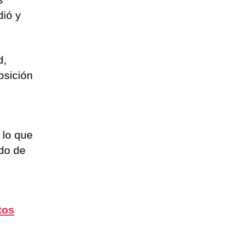
dió y
d,
osición
 lo que
edo de
,
tos