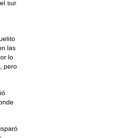
el sur
uelito
n las
or lo
, pero
ió
donde
isparó
s