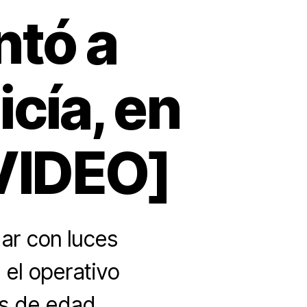
ntó a
icía, en
[VIDEO]
dar con luces
 el operativo
s de edad.