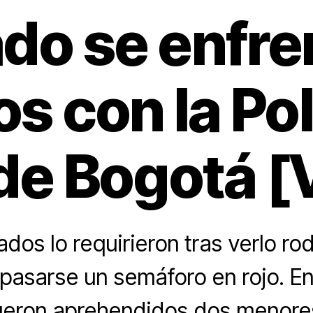
do se enfre
s con la Pol
 de Bogotá 
dos lo requirieron tras verlo ro
asarse un semáforo en rojo. En
ueron aprehendidos dos menore