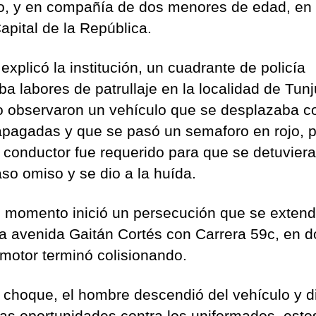
o, y en compañía de dos menores de edad, en 
apital de la República.
xplicó la institución, un cuadrante de policía
ba labores de patrullaje en la localidad de Tunj
 observaron un vehículo que se desplazaba co
apagadas y que se pasó un semaforo en rojo, p
 conductor fue requerido para que se detuviera
aso omiso y se dio a la huída.
 momento inició un persecución que se extend
la avenida Gaitán Cortés con Carrera 59c, en 
omotor terminó colisionando.
l choque, el hombre descendió del vehículo y d
ias oportunidades contra los uniformados, esto