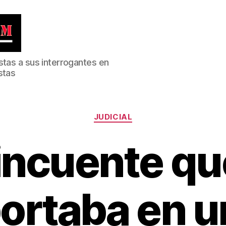
stas a sus interrogantes en
stas
Categorías
JUDICIAL
incuente qu
ortaba en u