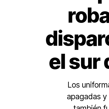
roba
disparo
el sur
Los uniforma
apagadas y p
también f