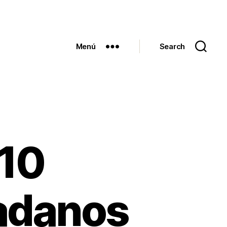
Menú
Search
10
dadanos