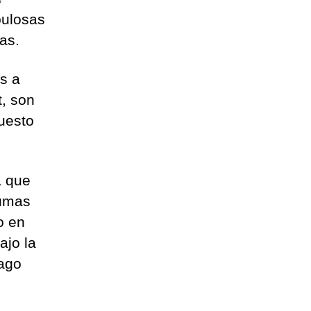
pulosas
as.
s a
t, son
uesto
a que
sumas
o en
ajo la
pago