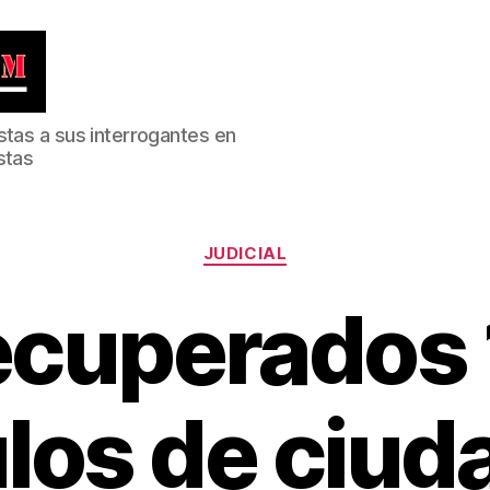
stas a sus interrogantes en
stas
Categorías
JUDICIAL
ecuperados 
los de ciu