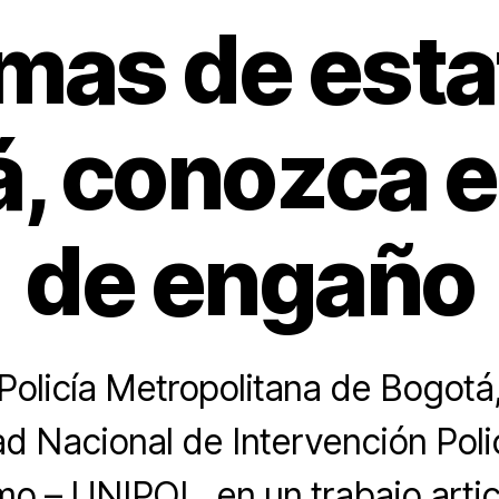
imas de esta
, conozca 
de engaño
Policía Metropolitana de Bogotá,
ad Nacional de Intervención Polic
mo – UNIPOL, en un trabajo arti