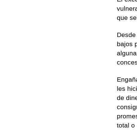
vulner
que se
Desde 
bajos 
alguna
conces
Engaña
les hi
de din
consig
promes
total o