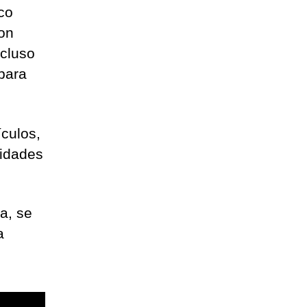
co
ron
ncluso
 para
ículos,
ridades
a, se
a