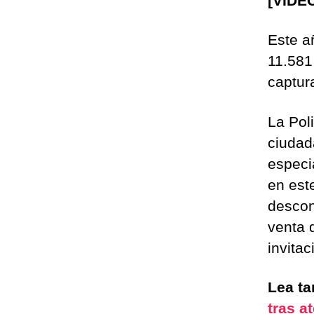
[VIDE
Este a
11.581
captur
La Pol
ciudad
especi
en est
descon
venta 
invita
Lea t
tras a