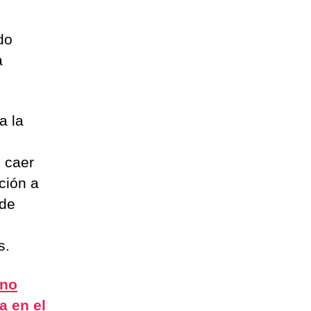
do
a
a la
 caer
ción a
 de
s.
ano
a en el