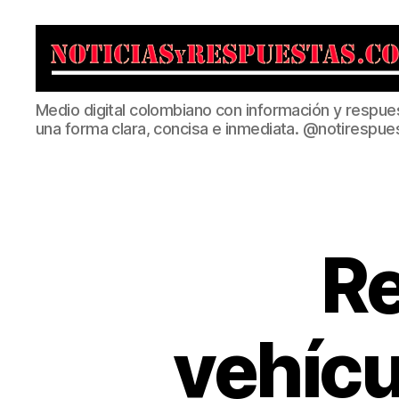
Noticias
Medio digital colombiano con información y respue
y
una forma clara, concisa e inmediata. @notirespue
Respuestas
R
vehícu