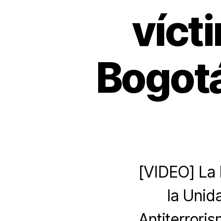
víct
Bogotá
[VIDEO] La 
la Unid
Antiterroris