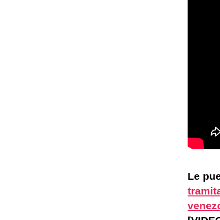
Le pue
tramit
venezo