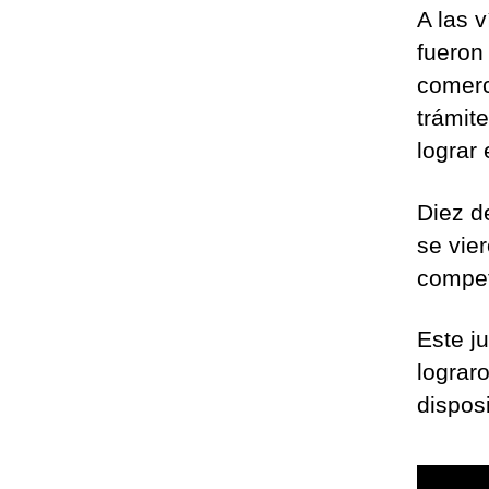
A las 
fueron
comerc
trámit
lograr 
Diez d
se vie
compet
Este j
lograr
dispos