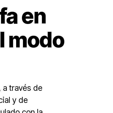
fa en
el modo
 a través de
ial y de
culado con la