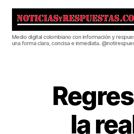
Noticias
Medio digital colombiano con información y respue
y
una forma clara, concisa e inmediata. @notirespue
Respuestas
Regres
la re