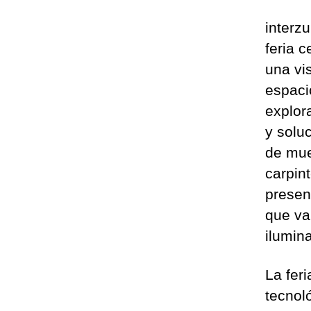
interz
feria 
una vis
espaci
explor
y soluc
de mue
carpin
presen
que va
ilumin
La fer
tecnol