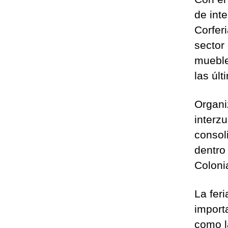
de int
Corfer
sector
mueble
las úl
Organi
interz
consol
dentro
Coloni
La fer
importa
como 