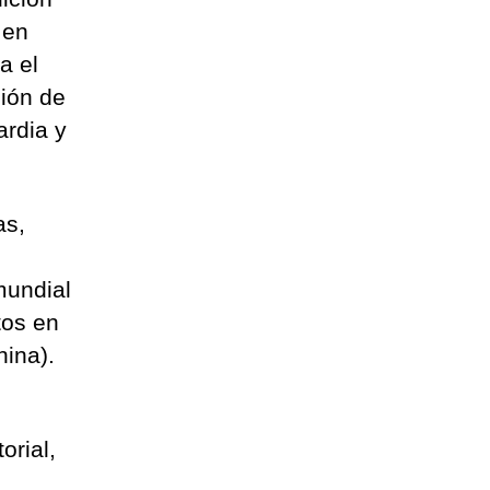
 en
a el
ción de
rdia y
as,
mundial
tos en
hina).
orial,