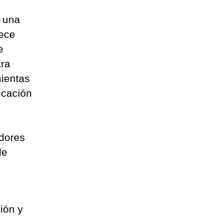
e una
rece
e
ara
mientas
icación
dores
de
ión y