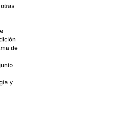
 otras
de
dición
gama de
junto
gía y