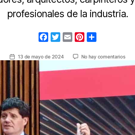
profesionales de la industria.
F
T
E
Pi
C
a
wi
m
nt
o
c
tt
ail
er
m
en
13 de mayo de 2024
No hay comentarios
Fecha
e
er
e
p
Reg
de
Inte
la
b
st
ar
Bog
entrada
o
tir
la
o
real
de
k
un
futu
sost
apr