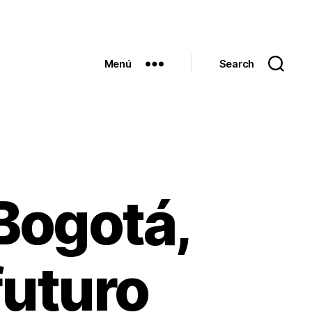
Menú
Search
Bogotá,
futuro