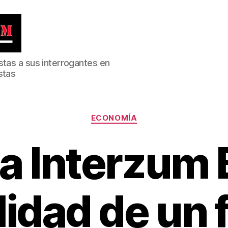
stas a sus interrogantes en
stas
Categorías
ECONOMÍA
a Interzum 
alidad de un 