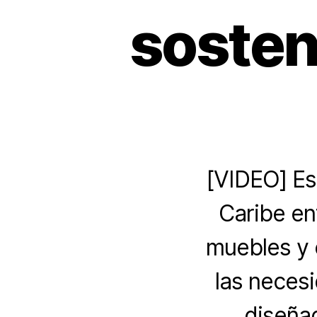
sosten
[VIDEO] Es 
Caribe en
muebles y 
las neces
diseñad