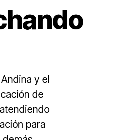
echando
 Andina y el
icación de
 atendiendo
ación para
 y demás