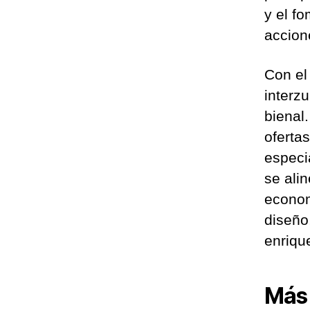
y el f
accione
Con el
interz
bienal
oferta
especi
se ali
econom
diseño
enriqu
Más