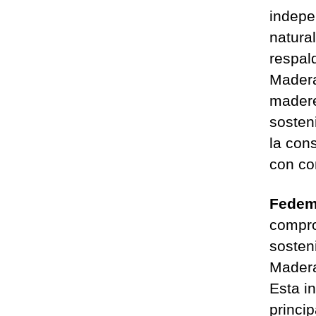
indepe
natura
respal
Mader
madere
sosten
la con
con co
Fedem
compro
sosteni
Madera
Esta i
princi