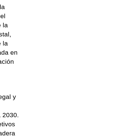
la
el
 la
stal,
 la
ada en
ación
egal y
 2030.
etivos
madera