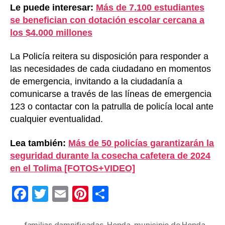
Le puede interesar:
Más de 7.100 estudiantes
se benefician con dotación escolar cercana a
los $4.000 millones
La Policía reitera su disposición para responder a
las necesidades de cada ciudadano en momentos
de emergencia, invitando a la ciudadanía a
comunicarse a través de las líneas de emergencia
123 o contactar con la patrulla de policía local ante
cualquier eventualidad.
Lea también:
Más de 50 policías garantizarán la
seguridad durante la cosecha cafetera de 2024
en el Tolima [FOTOS+VIDEO]
F
T
E
Pi
C
a
wi
m
nt
o
familias damnificadas
,
Honda
,
municipio de Honda
,