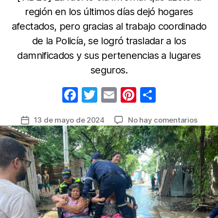
región en los últimos días dejó hogares
afectados, pero gracias al trabajo coordinado
de la Policía, se logró trasladar a los
damnificados y sus pertenencias a lugares
seguros.
F
T
E
Pi
C
a
w
m
nt
o
en
13 de mayo de 2024
No hay comentarios
Fecha
c
itt
ail
er
m
Policí
de
e
er
e
p
Tolim
la
brind
b
st
ar
entrada
apoy
o
tir
a
o
famili
afect
k
por
la