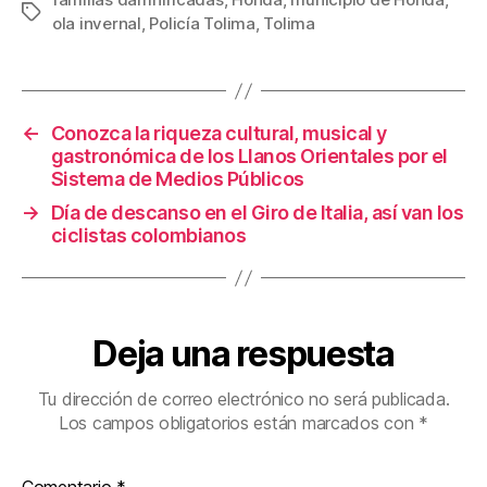
c
tt
ail
er
m
Etiquetas
ola invernal
,
Policía Tolima
,
Tolima
e
er
e
p
b
st
ar
o
tir
←
Conozca la riqueza cultural, musical y
o
gastronómica de los Llanos Orientales por el
k
Sistema de Medios Públicos
→
Día de descanso en el Giro de Italia, así van los
ciclistas colombianos
Deja una respuesta
Tu dirección de correo electrónico no será publicada.
Los campos obligatorios están marcados con
*